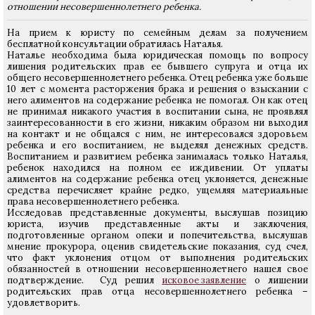
отношении несовершеннолетнего ребенка.
На прием к юристу по семейным делам за получением
бесплатной консультации обратилась Наталья.
Наталье необходима была юридическая помощь по вопросу
лишения родительских прав ее бывшего супруга и отца их
общего несовершеннолетнего ребенка. Отец ребенка уже больше
10 лет с момента расторжения брака и решения о взыскании с
него алиментов на содержание ребенка не помогал. Он как отец
не принимал никакого участия в воспитании сына, не проявлял
заинтересованности в его жизни, никаким образом ни выходил
на контакт и не общался с ним, не интересовался здоровьем
ребенка и его воспитанием, не выделял денежных средств.
Воспитанием и развитием ребенка занималась только Наталья,
ребенок находился на полном ее иждивении. От уплаты
алиментов на содержание ребенка отец уклоняется, денежные
средства перечисляет крайне редко, ущемляя материальные
права несовершеннолетнего ребенка.
Исследовав представленные документы, выслушав позицию
юриста, изучив представленные акты и заключения,
подготовленные органом опеки и попечительства, выслушав
мнение прокурора, оценив свидетельские показания, суд счел,
что факт уклонения отцом от выполнения родительских
обязанностей в отношении несовершеннолетнего нашел свое
подтверждение. Суд решил
исковое заявление
о лишении
родительских прав отца несовершеннолетнего ребенка –
удовлетворить.