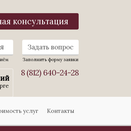
ная консультация
я
Задать вопрос
риём
Заполнить форму заявки
8 (812) 640-24-28
ний
рге
оимость услуг
Контакты