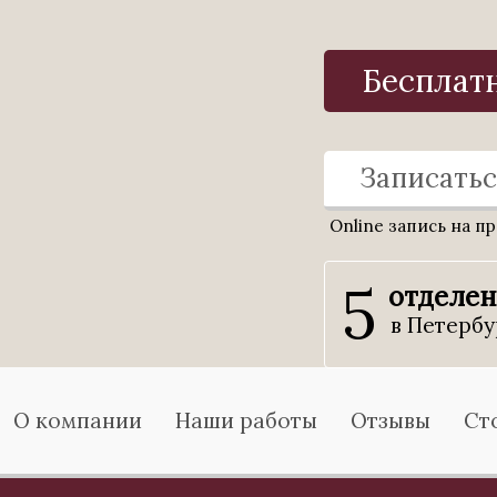
Бесплат
Записатьс
Online запись на п
5
отделе
в Петербу
О компании
Наши работы
Отзывы
Ст