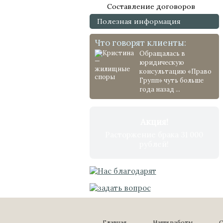
Составление договоров
Полезная информация
Что говорят клиенты:
Обращалась в
юридическую
консультацию «Право
Групп» чуть больше
года назад ...
Акция!
Расторжение брака 31 000
рублей!
Главная
Наши работы
С