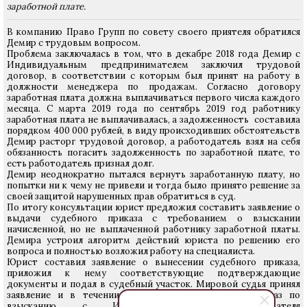
заработной плате.
В компанию Право Групп по совету своего приятеля обратился
Демир с трудовым вопросом.
Проблема заключалась в том, что в декабре 2018 года Демир с
Индивидуальным предпринимателем заключил трудовой
договор, в соответствии с которым был принят на работу в
должности менеджера по продажам. Согласно договору
заработная плата должна выплачиваться первого числа каждого
месяца. С марта 2019 года по сентябрь 2019 год работнику
заработная плата не выплачивалась, а задолженность составила
порядком 400 000 рублей, в виду происходивших обстоятельств
Демир расторг трудовой договор, а работодатель взял на себя
обязанность погасить задолженность по заработной плате, то
есть работодатель признал долг.
Демир неоднократно пытался вернуть заработанную плату, но
попытки ни к чему не привели и тогда было принято решение за
своей защитой нарушенных прав обратиться в суд.
По итогу консультации юрист предложил составить заявление о
выдачи судебного приказа с требованием о взыскании
начисленной, но не выплаченной работнику заработной платы.
Демира устроил алгоритм действий юриста по решению его
вопроса и полностью возложил работу на специалиста.
Юрист составил заявление о вынесении судебного приказа,
приложил к нему соответствующие подтверждающие
документы и подал в судебный участок. Мировой судья принял
заявление и в течении 5 дней вынес судебный приказ по
взысканию с Индивидуального предпринимателя