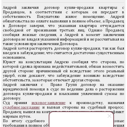
Андрей заключил договор купли-продажи квартиры с
Продавцом, в соответствии с которым он передает в
собственность Покупателю жилое помещение. Андрей
обязательства по оплате выполнил в полном объеме, а Продавец
в Договоре заверял, что указанная квартира отчуждается
свободной от проживания третьих лиц. Однако Продавец
сообщил ложные сведения, а Андрей в момент заключения
договора не владел указанной информацией и не рассчитывал на
такие условия при заключении Договора.
Андрей хотел расторгнуть договор купли-продажи, так как был
введен в заблуждение, что считается достаточно существенным
основанием.
Юрист на консультации Андрею сообщил что сторона, по
которой сделка признана недействительной, обязан возместить
другой стороне причиненный ей вследствие этого реальный
ущерб, если докажет, что заблуждение возникло вследствие
обстоятельств, за которые отвечает другая сторона.
Андрей заключил с Право Групп договор на оказание
юридической помощи в суде по ведению дела о расторжении
договора купли-продажи и взыскании уплаченной суммы по
договору.
Суд принял
исковое заявление
к производству, назначил
судебное заседание
и вызвал стороны на судебный процесс.
Продавец вышел на контакт с предложением решить конфликт
мирным путем.
По итогу судебного процесса ответчик признал исковые
требования в полном объёме, суд принял признание иска и решил