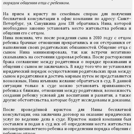
порядок общения отца с ребенком.
На прием к юристу по семейным спорам для получения
бесплатной консультации в офис компании по адресу: Санкт-
Петербург, ул. Савушкина дом 138 обратилась Нина, которой
необходимо законно установить место жительства ребенка и
общения его с отцом.
Нина пояснила, что после рождения сына в 2010 году с отцом
ребенка брачные отношения прекратились и он отстранился от
выполнения своих родительских обязанностей. Общение отца с
сыном Нина минимизировала, так как встречи негативно
сказывались на состоянии здоровья ребенка. После расторжения
брака соглашение между родителями о порядке проживания и
общения с сыном не заключалось. В виду того что не установлен
юридический порядок осуществления родительских прав между
сыном и родителями и достичь мирным путем не представляется
возможным, Нина изъявила желание обратиться в суд. В данной
ситуации только в суде можно установить привязанность
ребенка к близким, отношения между родителями, возможность
создания ребенку условий для воспитания и развития, а также
другие обстоятельства, которые будут исследованы и доказаны.
После проведённой юристом для Нины бесплатной
консультации, она заключила договор на оказание юридических
услуг по ведению дела в суде. Юристом нашей компании был
составлен и подан в суд иск об определении места жительства
несовершеннолетнего ребенка и определении порядка общения с
ребенком отцом.