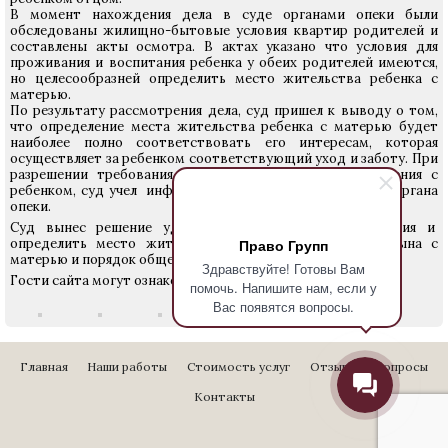
В момент нахождения дела в суде органами опеки были
обследованы жилищно-бытовые условия квартир родителей и
составлены акты осмотра. В актах указано что условия для
проживания и воспитания ребенка у обеих родителей имеются,
но целесообразней определить место жительства ребенка с
матерью.
По результату рассмотрения дела, суд пришел к выводу о том,
что определение места жительства ребенка с матерью будет
наиболее полно соответствовать его интересам, которая
осуществляет за ребенком соответствующий уход и заботу. При
разрешении требования об определении порядка общения с
ребенком, суд учел информацию от сторон, заключение органа
опеки.
Суд вынес решение удовлетворить исковые требования и
определить место жительство несовершеннолетнего сына с
Право Групп
матерью и порядок общения отца с сыном.
Здравствуйте! Готовы Вам
Гости сайта могут ознакомиться с решением суда ниже.
помочь. Напишите нам, если у
Вас появятся вопросы.
Главная
Наши работы
Стоимость услуг
Отзывы
Вопросы
Контакты