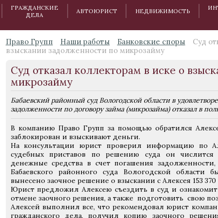
ГРАЖДАНСКИЕ
ИН
АВТОЮРИСТ
НЕДВИЖИМОСТЬ
ДЕЛА
Право Групп
Наши работы
Банковские споры
Суд от
взыскании задолженности по микрозайму
Суд отказал коллекторам в иске о взыс
микрозайму
Бабаевский районный суд Вологодской области в удовлетвор
задолженности по договору займа (микрозайма) отказал в по
В компанию Право Групп за помощью обратился Алексей
заблокирован и взыскивают деньги.
На консультации юрист проверил информацию по Ал
судебных приставов по решению суда он числится
денежные средства в счет погашения задолженности,
Бабаевского районного суда Вологодской области 
вынесено заочное решение о взыскании с Алексея 153 370 р
Юрист предложил Алексею съездить в суд и ознакомить
отмене заочного решения, а также подготовить свою п
Алексей выполнил все, что рекомендовал юрист компа
гражданского дела, получил копию заочного решен