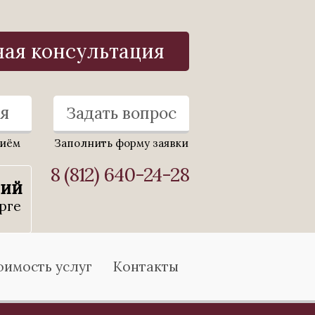
ная консультация
я
Задать вопрос
риём
Заполнить форму заявки
8 (812) 640-24-28
ний
рге
оимость услуг
Контакты