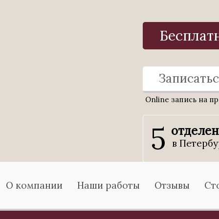
Бесплат
Записатьс
Online запись на п
5
отделе
в Петербу
О компании
Наши работы
Отзывы
Ст