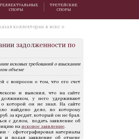
ТЕЛЛЕКТУАЛЬНЫЕ
ТРЕТЕЙСКИЕ
СПОРЫ
СПОРЫ
казал коллекторам в иске о
кании задолженности по
ении исковых требований о взыскании
лном объеме
 с вопросом о том, что его счет
ексею и выяснил, что на сайте
 должником, у него удерживают
 о которой он не знал. На сайте
было найдено дело, по которому
уб. за кредит, который он не брал.
ся с делом, подать заявление об
озицию на
исковое заявление
.
нии - сфотографировал материалы
ия и подал заявление об отмене