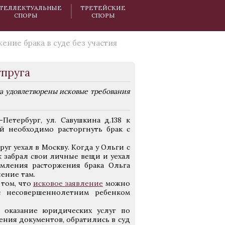
ТЕЛЛЕКТУАЛЬНЫЕ
ТРЕТЕЙСКИЕ
СПОРЫ
СПОРЫ
ение брака в суде без участия
упруга
а удовлетворены исковые требования
Петербург, ул. Савушкина д.138 к
й необходимо расторгнуть брак с
руг уехал в Москву. Когда у Ольги с
 забрал свои личные вещи и уехал
рмления расторжения брака Ольга
ление там.
 том, что
исковое заявление
можно
с несовершеннолетним ребенком
 оказание юридических услуг по
ения документов, обратились в суд