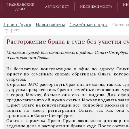
ГРАЖДАНСКИЕ
ИН
АВТОЮРИСТ
НЕДВИЖИМОСТЬ
ДЕЛА
Право Групп
Наши работы
Семейные споры
Расторж
супруга
Расторжение брака в суде без участия с
Мировым судьей Василеостровского района Санкт-Петербург
о расторжении брака.
На бесплатную консультацию в офис по адресу: Санкт-
юристу по семейным спорам обратилась Ольга, которо
супругом.
В органах ЗАГС расторгнуть брак она не могла, так как суп
супругом прекратились брачно семейные отношения, муж
в город Москву, больше она его не видела. Для офо
предполагала что ей нужно ехать в Москву подавать заяв
Юрист Ольге на консультации все подробно рассказал о
подать по месту регистрации Ольги, так как она 
прописаны в Санкт-Петербурге.
Ольга с юристом Право Групп заключила договор на
ведению дела о расторжении брака в суде. После составл