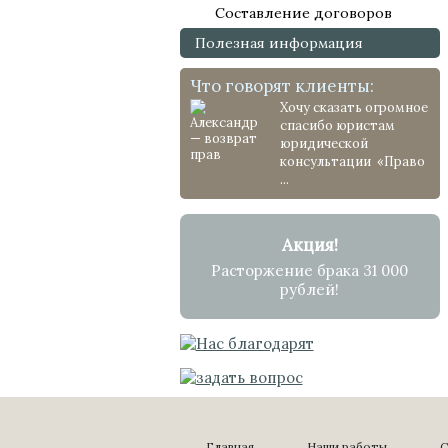
Составление договоров
Полезная информация
Что говорят клиенты:
Хочу сказать огромное
спасибо юристам
юридической
консультации «Право
...
Акция!
Расторжение брака 31 000
рублей!
Главная
Наши работы
С