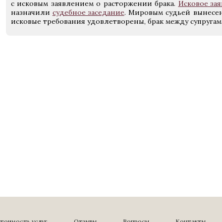
с исковым заявлением о расторжении брака.
Исковое за
назначили
судебное заседание
. Мировым судьей вынесе
исковые требования удовлетворены, брак между супругам
тоимость услуг
Отзывы
Вопросы
Контакты