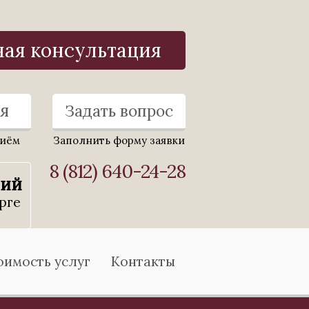
ная консультация
я
Задать вопрос
риём
Заполнить форму заявки
8 (812) 640-24-28
ний
рге
оимость услуг
Контакты