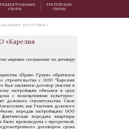
ТЕЛЛЕКТУАЛЬНЫЕ
ТРЕТЕЙСКИЕ
СПОРЫ
СПОРЫ
зыскание неустойки с
ОО «Карелия
ено мировое соглашение по договору
юристам «Право Групп» обратился
о строительства с ООО "Карелия
то был заключен договор участия в
ому застройщик обязался в срок
 дома с помещениями культурно-
кт долевого строительства. Свои
лексеевич, как Участник долевого
объеме, передав застройщику ООО
 фактическая передача квартиры
 было произведена с просрочкой,
редусмотренного договором срока