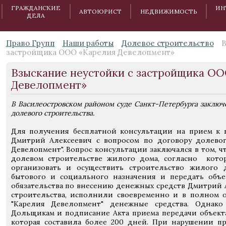
ГРАЖДАНСКИЕ
ИН
АВТОЮРИСТ
НЕДВИЖИМОСТЬ
ДЕЛА
Право Групп
Наши работы
Долевое строительство
В
застройщика ООО «Карелия Девелопмент»
Взыскание неустойки с застройщика О
Девелопмент»
В Василеостровском районом суде Санкт-Петербурга заключ
долевого строительства.
Для получения бесплатной консультации на прием к 
Дмитрий Алексеевич с вопросом по договору долевог
Девелопмент". Вопрос консультации заключался в том, ч
долевом строительстве жилого дома, согласно котор
организовать и осуществить строительство жилого
бытового и социального назначения и передать объе
обязательства по внесению денежных средств Дмитрий А
строительства, исполнили своевременно и в полном 
"Карелия Девелопмент" денежные средства. Однако
Дольщикам и подписание Акта приема передачи объекта
которая составила более 200 дней. При нарушении п