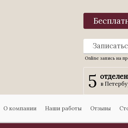
Бесплат
Записатьс
Online запись на п
5
отделе
в Петербу
О компании
Наши работы
Отзывы
Ст