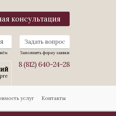
ная консультация
я
Задать вопрос
риём
Заполнить форму заявки
8 (812) 640-24-28
ний
рге
оимость услуг
Контакты