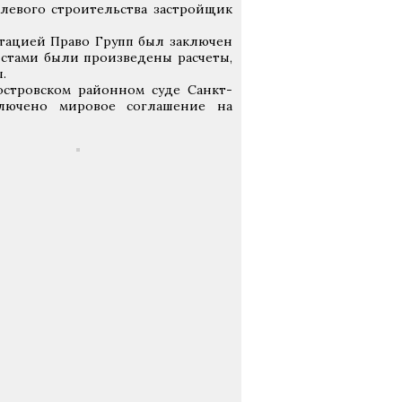
олевого строительства застройщик
тацией Право Групп был заключен
истами были произведены расчеты,
.
островском районном суде Санкт-
ключено мировое соглашение на