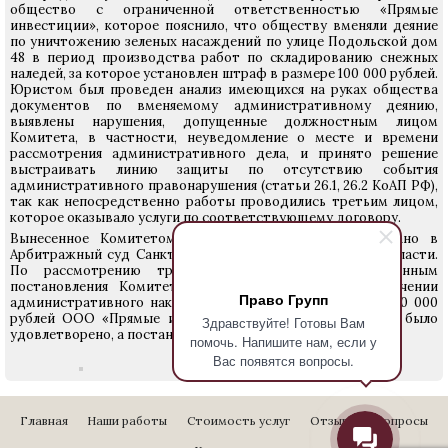
общество с ограниченной ответственностью «Прямые
инвестиции», которое пояснило, что обществу вменяли деяние
по уничтожению зеленых насаждений по улице Подольской дом
48 в период производства работ по складированию снежных
наледей, за которое установлен штраф в размере 100 000 рублей.
Юристом был проведен анализ имеющихся на руках общества
документов по вменяемому административному деянию,
выявлены нарушения, допущенные должностным лицом
Комитета, в частности, неуведомление о месте и времени
рассмотрения административного дела, и принято решение
выстраивать линию защиты по отсутствию события
административного правонарушения (статьи 26.1, 26.2 КоАП РФ),
так как непосредственно работы проводились третьим лицом,
которое оказывало услуги по соответствующему договору.
Вынесенное Комитетом постановление было обжаловано в
Арбитражный суд Санкт-Петербурга и Ленинградской области.
По рассмотрению требований о признании незаконным
постановления Комитета по благоустройству о назначении
Право Групп
административного наказания виде штрафа в размере 100 000
рублей ООО «Прямые инвестиции», поданное заявление было
Здравствуйте! Готовы Вам
удовлетворено, а постановление признано незаконным.
помочь. Напишите нам, если у
Вас появятся вопросы.
Главная
Наши работы
Стоимость услуг
Отзывы
Вопросы