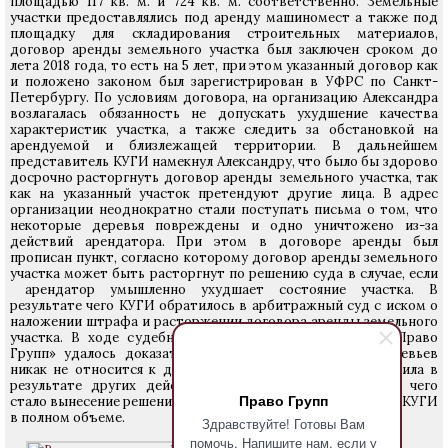
площадью 117 кв. м. и 724 кв. м. соответственно. Земельные
участки предоставлялись под аренду машиномест а также под
площадку для складирования строительных материалов,
договор аренды земельного участка был заключен сроком до
лета 2018 года, то есть на 5 лет, при этом указанный договор как
и положено законом был зарегистрирован в УФРС по Санкт-
Петербургу. По условиям договора, на организацию Александра
возлагалась обязанность не допускать ухудшение качества
характеристик участка, а также следить за обстановкой на
арендуемой и близлежащей территории. В дальнейшем
представитель КУГИ намекнул Александру, что было бы здорово
досрочно расторгнуть договор аренды земельного участка, так
как на указанный участок претендуют другие лица. В адрес
организации неоднократно стали поступать письма о том, что
некоторые деревья повреждены и одно уничтожено из-за
действий арендатора. При этом в договоре аренды был
прописан пункт, согласно которому договор аренды земельного
участка может быть расторгнут по решению суда в случае, если
арендатор умышленно ухудшает состояние участка. В
результате чего КУГИ обратилось в арбитражный суд с иском о
наложении штрафа и расторжении договора аренды земельного
участка. В ходе судебного разбирательства юристам «Право
Групп» удалось доказать в суде, что повреждения деревьев
никак не относится к деятельности арендатора и наступила в
результате других действий третьих лиц. Результатом чего
Право Групп
стало вынесение решение об отказе в удовлетворении иска КУГИ
в полном объеме.
Здравствуйте! Готовы Вам
помочь. Напишите нам, если у