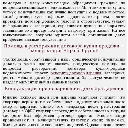
помощью в нашу консультацию обращаются граждане по
вопросам связанными с недвижимостью. Многие хотят получить
устную консультацию как лучше поступить с недвижимостью,
какой договор лучше оформить дарения или ренты, просят
проверить договор долевого участия в строительстве, узнают
информацию о завещании, спрашивают нужно ли оформлять
завещание или проще подарить квартиру при жизни. На все
вышеуказанные вопросы юристы нашей организации дают
профессиональные консультации.
Помощь в расторжении договора купли продажи —
консультация «Право Групп»
Так же люди, обратившиеся в нашу юридическую консультацию
довольно часто просят оказать юридическую помощь по
вопросам расторжения договора купли-продажи
недвижимости, просят
оспорить договор дарения
, завещания,
ренты, мены и договор приватизации. За частую человек не
владеет элементарными знаниями закона.
Консультация при оспаривании договора дарения
Многие пожилые люди при дарении квартиры считают, что
квартира переходит в собственность одаряемого только после
смерти дарителя, однако это неправда, после регистрации
договора в УФРС квартира переходит в собственность к лицу, на
которого был оформлен договор дарения. Многие люди
прописывают в муниципальную квартиру своих знакомых,
бывших жен и несовершеннолетних детей. Однако когда встает