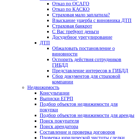
Отказ по ОСАГО
Отказ по КАСКО
Страховая мало заплатила?
Взыскание ущерба с виновника ДТП
Страховая банкрот
С Вас требуют деньги
Досудебное урегулирование
ДТП
Обжаловать постановление о
виновности
Оспорить действия сотрудников
ГИБДД
Представление интересов в ГИБДД
Сбор документов для страховой
компании
Недвижимость
Консультации
Выписки ЕГРП
Подбор объектов недвижимости для
покупки
Подбор объектов недвижимости для аренды
Поиск покупателя
Поиск арендатора
Составление и проверка договоров
Проверка юридической чистоты сделки