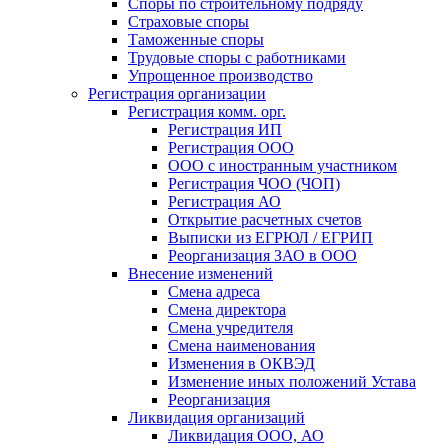
Споры по строительному подряду
Страховые споры
Таможенные споры
Трудовые споры с работниками
Упрощенное производство
Регистрация организации
Регистрация комм. орг.
Регистрация ИП
Регистрация ООО
ООО с иностранным участником
Регистрация ЧОО (ЧОП)
Регистрация АО
Открытие расчетных счетов
Выписки из ЕГРЮЛ / ЕГРИП
Реорганизация ЗАО в ООО
Внесение изменений
Смена адреса
Смена директора
Cмена учредителя
Смена наименования
Изменения в ОКВЭД
Изменение иных положений Устава
Реорганизация
Ликвидация организаций
Ликвидация ООО, АО