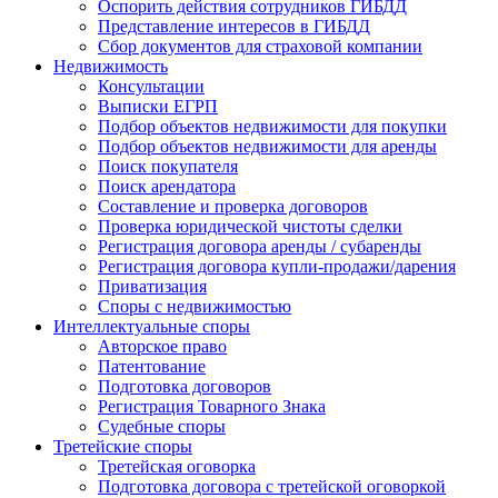
Оспорить действия сотрудников ГИБДД
Представление интересов в ГИБДД
Сбор документов для страховой компании
Недвижимость
Консультации
Выписки ЕГРП
Подбор объектов недвижимости для покупки
Подбор объектов недвижимости для аренды
Поиск покупателя
Поиск арендатора
Составление и проверка договоров
Проверка юридической чистоты сделки
Регистрация договора аренды / субаренды
Регистрация договора купли-продажи/дарения
Приватизация
Cпоры с недвижимостью
Интеллектуальные
споры
Авторское право
Патентование
Подготовка договоров
Регистрация Товарного Знака
Судебные споры
Третейские
споры
Третейская оговорка
Подготовка договора с третейской оговоркой