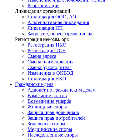
Реорганизация
Ликвидация организаций
Ликвидация ООО, АО
Альтернативная ликвидация
Ликвидация ИП
Закрытие, переоформление р/с
Регистрация некомм. орг.
Регистрация НКО
Регистрация ТСН
Смена адреса
Смена наименования
Смена руководителя
Изменения в ОКВЭД
Ликвидация НКО
Гражданские
дела
Адвокат по гражданским делам
Взыскание долгов
Возмещение ущерба
Жилищные споры
Защита прав дольщиков
Защита прав потребителей
Земельные споры
Медицинские споры
Наследственные споры