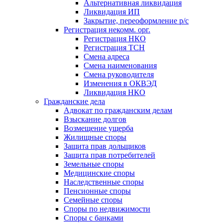
Альтернативная ликвидация
Ликвидация ИП
Закрытие, переоформление р/с
Регистрация некомм. орг.
Регистрация НКО
Регистрация ТСН
Смена адреса
Смена наименования
Смена руководителя
Изменения в ОКВЭД
Ликвидация НКО
Гражданские дела
Адвокат по гражданским делам
Взыскание долгов
Возмещение ущерба
Жилищные споры
Защита прав дольщиков
Защита прав потребителей
Земельные споры
Медицинские споры
Наследственные споры
Пенсионные споры
Семейные споры
Cпоры по недвижимости
Споры с банками