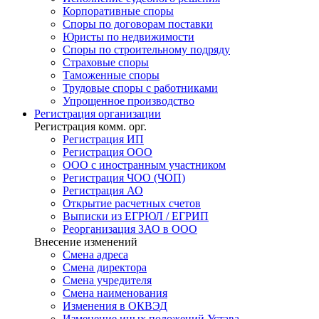
Корпоративные споры
Споры по договорам поставки
Юристы по недвижимости
Споры по строительному подряду
Страховые споры
Таможенные споры
Трудовые споры с работниками
Упрощенное производство
Регистрация
организации
Регистрация комм. орг.
Регистрация ИП
Регистрация ООО
ООО с иностранным участником
Регистрация ЧОО (ЧОП)
Регистрация АО
Открытие расчетных счетов
Выписки из ЕГРЮЛ / ЕГРИП
Реорганизация ЗАО в ООО
Внесение изменений
Смена адреса
Смена директора
Cмена учредителя
Смена наименования
Изменения в ОКВЭД
Изменение иных положений Устава