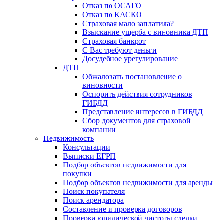
Отказ по ОСАГО
Отказ по КАСКО
Страховая мало заплатила?
Взыскание ущерба с виновника ДТП
Страховая банкрот
С Вас требуют деньги
Досудебное урегулирование
ДТП
Обжаловать постановление о
виновности
Оспорить действия сотрудников
ГИБДД
Представление интересов в ГИБДД
Сбор документов для страховой
компании
Недвижимость
Консультации
Выписки ЕГРП
Подбор объектов недвижимости для
покупки
Подбор объектов недвижимости для аренды
Поиск покупателя
Поиск арендатора
Составление и проверка договоров
Проверка юридической чистоты сделки