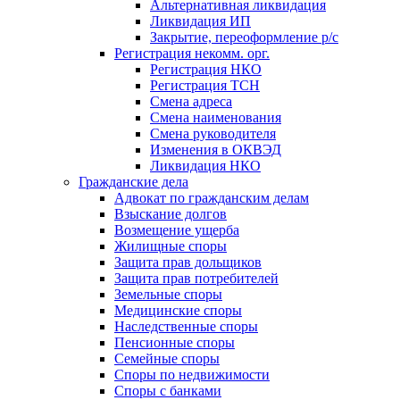
Альтернативная ликвидация
Ликвидация ИП
Закрытие, переоформление р/с
Регистрация некомм. орг.
Регистрация НКО
Регистрация ТСН
Смена адреса
Смена наименования
Смена руководителя
Изменения в ОКВЭД
Ликвидация НКО
Гражданские дела
Адвокат по гражданским делам
Взыскание долгов
Возмещение ущерба
Жилищные споры
Защита прав дольщиков
Защита прав потребителей
Земельные споры
Медицинские споры
Наследственные споры
Пенсионные споры
Семейные споры
Cпоры по недвижимости
Споры с банками