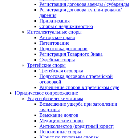
Регистрация договора аренды / субаренды
Регистрация договора купли-продажи/
дарения
Приватизация
Cпоры с недвижимостью
Интеллектуальные споры
Авторское право
Патентование
Подготовка договоров
Регистрация Товарного Знака
Судебные споры
Третейские споры
Третейская оговорка
Подготовка договора с третейской
оговоркой
Разрешение споров в третейском суде
Юридическое сопровождение
Услуги физическим лицам
Возмещение ущерба при затоплении
квартиры
Взыскание долгов
Медицинские споры
Антиколлектор (кредитный юрист)
Пенсионные споры
Юрист по трудовым спорам