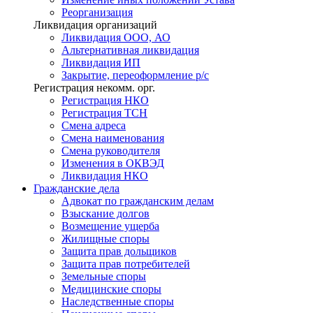
Реорганизация
Ликвидация организаций
Ликвидация ООО, АО
Альтернативная ликвидация
Ликвидация ИП
Закрытие, переоформление р/с
Регистрация некомм. орг.
Регистрация НКО
Регистрация ТСН
Смена адреса
Смена наименования
Смена руководителя
Изменения в ОКВЭД
Ликвидация НКО
Гражданские
дела
Адвокат по гражданским делам
Взыскание долгов
Возмещение ущерба
Жилищные споры
Защита прав дольщиков
Защита прав потребителей
Земельные споры
Медицинские споры
Наследственные споры