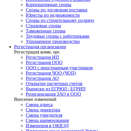
Корпоративные споры
Споры по договорам поставки
Юристы по недвижимости
Споры по строительному подряду
Страховые споры
Таможенные споры
Трудовые споры с работниками
Упрощенное производство
Регистрация
организации
Регистрация комм. орг.
Регистрация ИП
Регистрация ООО
ООО с иностранным участником
Регистрация ЧОО (ЧОП)
Регистрация АО
Открытие расчетных счетов
Выписки из ЕГРЮЛ / ЕГРИП
Реорганизация ЗАО в ООО
Внесение изменений
Смена адреса
Смена директора
Cмена учредителя
Смена наименования
Изменения в ОКВЭД
Изменение иных положений Устава