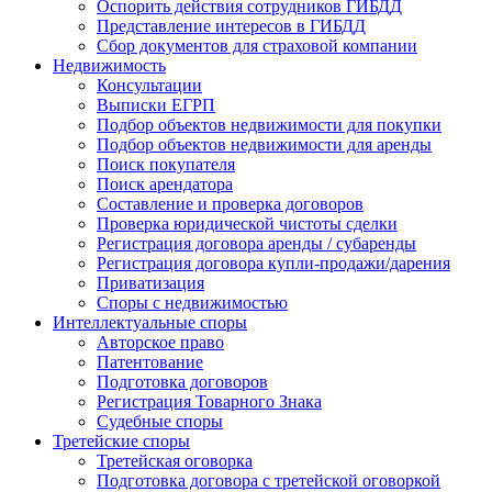
Оспорить действия сотрудников ГИБДД
Представление интересов в ГИБДД
Сбор документов для страховой компании
Недвижимость
Консультации
Выписки ЕГРП
Подбор объектов недвижимости для покупки
Подбор объектов недвижимости для аренды
Поиск покупателя
Поиск арендатора
Составление и проверка договоров
Проверка юридической чистоты сделки
Регистрация договора аренды / субаренды
Регистрация договора купли-продажи/дарения
Приватизация
Cпоры с недвижимостью
Интеллектуальные
споры
Авторское право
Патентование
Подготовка договоров
Регистрация Товарного Знака
Судебные споры
Третейские
споры
Третейская оговорка
Подготовка договора с третейской оговоркой