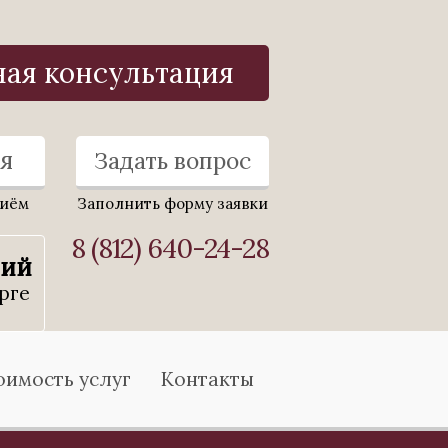
ная консультация
я
Задать вопрос
риём
Заполнить форму заявки
8 (812) 640-24-28
ний
рге
оимость услуг
Контакты