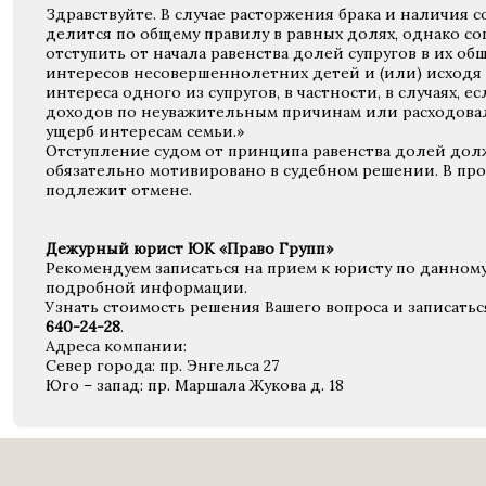
Здравствуйте. В случае расторжения брака и наличия 
делится по общему правилу в равных долях, однако согла
отступить от начала равенства долей супругов в их об
интересов несовершеннолетних детей и (или) исходя
интереса одного из супругов, в частности, в случаях, е
доходов по неуважительным причинам или расходовал
ущерб интересам семьи.»
Отступление судом от принципа равенства долей дол
обязательно мотивировано в судебном решении. В про
подлежит отмене.
Дежурный юрист ЮК «Право Групп»
Рекомендуем записаться на прием к юристу по данном
подробной информации.
Узнать стоимость решения Вашего вопроса и записать
640-24-28
.
Адреса компании:
Север города: пр. Энгельса 27
Юго – запад: пр. Маршала Жукова д. 18