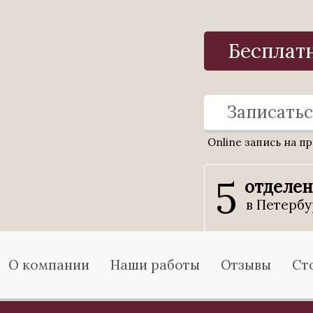
Бесплат
Записатьс
Online запись на п
5
отделе
в Петербу
О компании
Наши работы
Отзывы
Ст