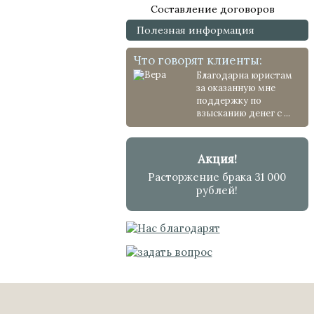
Составление договоров
Полезная информация
Что говорят клиенты:
Благодарна юристам
за оказанную мне
поддержку по
взысканию денег с ...
Акция!
Расторжение брака 31 000
рублей!