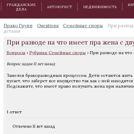
ГРАЖДАНСКИЕ
ИН
АВТОЮРИСТ
НЕДВИЖИМОСТЬ
ДЕЛА
Право Групп
Questions
Семейные споры
При развод
детьми
При разводе на что имеет пра жена с д
Вопросы
›
Рубрика: Семейные споры
›
При разводе на что 
Вопрос задан 11 лет назад
Занелся бракоразводным процессом. Дети остаются жить 
пугает, что заберет все имущество так как с ней находят
Подскажите, что имеет право получить жена при наличии
1 ответ
Отвечено 11 лет назад