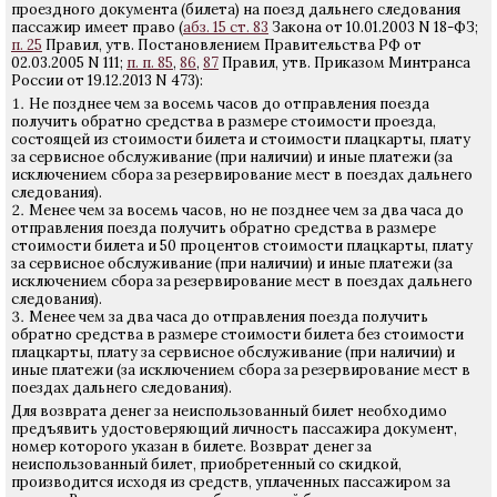
проездного документа (билета) на поезд дальнего следования
пассажир имеет право (
абз. 15 ст. 83
Закона от 10.01.2003 N 18-ФЗ;
п. 25
Правил, утв. Постановлением Правительства РФ от
02.03.2005 N 111;
п. п. 85
,
86
,
87
Правил, утв. Приказом Минтранса
России от 19.12.2013 N 473):
Не позднее чем за восемь часов до отправления поезда
получить обратно средства в размере стоимости проезда,
состоящей из стоимости билета и стоимости плацкарты, плату
за сервисное обслуживание (при наличии) и иные платежи (за
исключением сбора за резервирование мест в поездах дальнего
следования).
Менее чем за восемь часов, но не позднее чем за два часа до
отправления поезда получить обратно средства в размере
стоимости билета и 50 процентов стоимости плацкарты, плату
за сервисное обслуживание (при наличии) и иные платежи (за
исключением сбора за резервирование мест в поездах дальнего
следования).
Менее чем за два часа до отправления поезда получить
обратно средства в размере стоимости билета без стоимости
плацкарты, плату за сервисное обслуживание (при наличии) и
иные платежи (за исключением сбора за резервирование мест в
поездах дальнего следования).
Для возврата денег за неиспользованный билет необходимо
предъявить удостоверяющий личность пассажира документ,
номер которого указан в билете. Возврат денег за
неиспользованный билет, приобретенный со скидкой,
производится исходя из средств, уплаченных пассажиром за