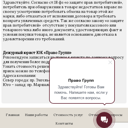
Здравствуйте. Согласно ст.18 фз «о защите прав потребителей»,
потребитель при обнаружении в товаре недостатков вправе по
своему усмотрению потребовать обмена на товар этой же
марки, либо отказаться от исполнения договора и требовать
возврата уплаченных средств. Так же согласно закону «о защите
прав потребителей» отсутствие у покупателя кассового или
товарного чека либо иного документа, удостоверяющих факт и
условия покупки товара, не является основанием для отказа в
удовлетворении его требований.
Дежурный юрист ЮК «Право Групп»
Рекомендуем записаться на прием к юристу по данному вопросу
для получения более подробной информации.
Узнать стоимость решения Вашего вопроса и записаться на
прием можно по телефону
640-24-28
.
Адреса компании:
Право Групп
Север города: пр. Энгельса 27
Юго – запад: пр. Маршала Жукова д. 18
Здравствуйте! Готовы Вам
помочь. Напишите нам, если у
Вас появятся вопросы.
Главная
Наши работы
Стоимость услуг
Отзывы
Вопросы
Контакты