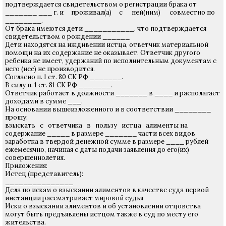
подтверждается свидетельством о регистрации брака от
_______ ___ г. и проживал(а) с ней(ним) совместно по
________.
От брака имеются дети ___________, что подтверждается
свидетельством о рождении ______
Дети находятся на иждивении истца, ответчик материальной
помощи на их содержание не оказывает. Ответчик другого
ребенка не имеет, удержаний по исполнительным документам с
него (нее) не производится.
Согласно п. 1 ст. 80 СК РФ _______.
В силу п. 1 ст. 81 СК РФ _______.
Ответчик работает в должности _______ в ____ и располагает
доходами в сумме ___.
На основании вышеизложенного и в соответствии ________
прошу:
взыскать с ответчика в пользу истца алименты на
содержание _____ в размере _______ части всех видов
заработка в твердой денежной сумме в размере ____ рублей
ежемесячно, начиная с даты подачи заявления до его(их)
совершеннолетия.
Приложения:
Истец (представитель):
_______________
Дела по искам о взыскании алиментов в качестве суда первой
инстанции рассматривает мировой судья
Иски о взыскании алиментов и об установлении отцовства
могут быть предъявлены истцом также в суд по месту его
жительства.