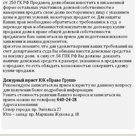
ст. 250 ГК РФ Продавец доли обязан известить в письменной
форме остальных участников долевой собственности о
намерении продать свою долю постороннему лицу с указанием
цены и других условий, на которых продает ее. Для защиты
Ваших прав необходимо обратиться с требованием в суд о
переводе прав и обязанностей покупателя по договору купли-
продажи доли в праве общей долевой собственности.
предлагаем Вам записаться на прием для подготовки искового
заявления и анализа документов.
при этом помните, что для удовлетворения ваших требований на
счет департамента суда Вы обязаны внести денежные средства
за покупку доли. в силу ст. 56 ГПК РФ Вы должны доказать
наличие денежных средств в размере, указанном в предложении
о продаже, то есть обладать возможностью совершить сделку
купли-продажи.
Дежурный юрист ЮК «Право Групп»
Рекомендуем записаться на прием к юристу по данному вопросу
для получения более подробной информации.
Узнать стоимость решения Вашего вопроса и записаться на
прием можно по телефону
640-24-28
.
Адреса компании:
Север города: пр. Энгельса 27
Юго – запад: пр. Маршала Жукова д. 18