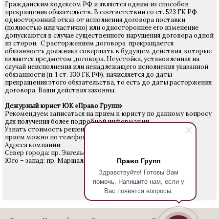
Гражданским кодексом РФ и является одним из способов
прекращения обязательств. В соответствии со ст. 523 ГК РФ
односторонний отказ от исполнения договора поставки
(полностью или частично) или одностороннее его изменение
допускаются в случае существенного нарушения договора одной
из сторон. С расторжением договора прекращается
обязанность должника совершать в будущем действия, которые
являются предметом договора. Неустойка, установленная на
случай неисполнения или ненадлежащего исполнения указанной
обязанности (п. 1 ст. 330 ГК РФ), начисляется до даты
прекращения этого обязательства, то есть до даты расторжения
договора. Ваши действия законны.
Дежурный юрист ЮК «Право Групп»
Рекомендуем записаться на прием к юристу по данному вопросу
для получения более подробной информации.
Узнать стоимость решения Вашего вопроса и записаться на
прием можно по телефону
640-24-28
.
Адреса компании:
Север города: пр. Энгельса 27
Право Групп
Юго – запад: пр. Маршала Жукова д. 18
Здравствуйте! Готовы Вам
помочь. Напишите нам, если у
Вас появятся вопросы.