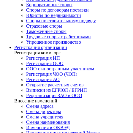
Корпоративные споры
Споры по договорам поставки
Юристы по недвижимости
Споры по строительному подряду
Страховые споры
Таможенные споры
Трудовые споры с работниками
Упрощенное производство
Регистрация
организации
Регистрация комм. орг.
Регистрация ИП
Регистрация ООО
ООО с иностранным участником
Регистрация ЧОО (ЧОП)
Регистрация АО
Открытие расчетных счетов
Выписки из ЕГРЮЛ / ЕГРИП
Реорганизация ЗАО в ООО
Внесение изменений
Смена адреса
Смена директора
Cмена учредителя
Смена наименования
Изменения в ОКВЭД
Изменение иных положений Устава