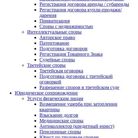
Регистрация договора аренды / субаренды
Регистрация договора купли-продажи/
дарения
Приватизация
Cпоры с недвижимостью
Интеллектуальные споры
Авторское право
Патентование
Подготовка договоров
Регистрация Товарного Знака
Судебные споры
Третейские споры
Третейская оговорка
Подготовка договора с третейской
оговоркой
Разрешение споров в третейском суде
Юридическое сопровождение
Услуги физическим лицам
Возмещение ущерба при затоплении
квартиры
Взыскание долгов
Медицинские споры
Антиколлектор (кредитный юрист)
Пенсионные споры
Юрист по трудовым спорам