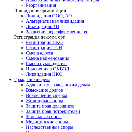
Реорганизация
Ликвидация организаций
Ликвидация ООО, АО
Альтернативная ликвидация
Ликвидация ИП
Закрытие, переоформление р/с
Регистрация некомм. орг.
Регистрация НКО
Регистрация ТСН
Смена адреса
Смена наименования
Смена руководителя
Изменения в ОКВЭД
Ликвидация НКО
Гражданские
дела
Адвокат по гражданским делам
Взыскание долгов
Возмещение ущерба
Жилищные споры
Защита прав дольщиков
Защита прав потребителей
Земельные споры
Медицинские споры
Наследственные споры