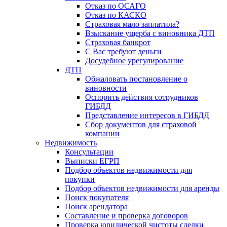
Отказ по ОСАГО
Отказ по КАСКО
Страховая мало заплатила?
Взыскание ущерба с виновника ДТП
Страховая банкрот
С Вас требуют деньги
Досудебное урегулирование
ДТП
Обжаловать постановление о
виновности
Оспорить действия сотрудников
ГИБДД
Представление интересов в ГИБДД
Сбор документов для страховой
компании
Недвижимость
Консультации
Выписки ЕГРП
Подбор объектов недвижимости для
покупки
Подбор объектов недвижимости для аренды
Поиск покупателя
Поиск арендатора
Составление и проверка договоров
Проверка юридической чистоты сделки