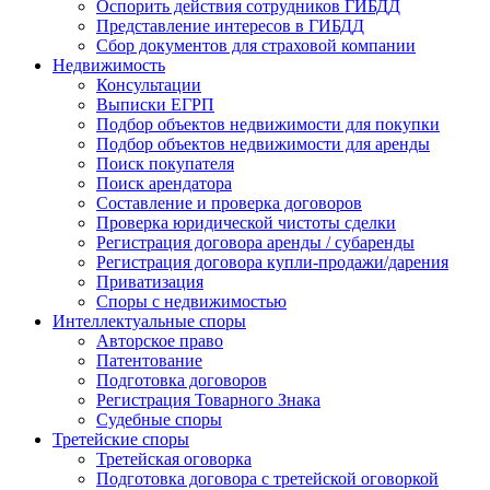
Оспорить действия сотрудников ГИБДД
Представление интересов в ГИБДД
Сбор документов для страховой компании
Недвижимость
Консультации
Выписки ЕГРП
Подбор объектов недвижимости для покупки
Подбор объектов недвижимости для аренды
Поиск покупателя
Поиск арендатора
Составление и проверка договоров
Проверка юридической чистоты сделки
Регистрация договора аренды / субаренды
Регистрация договора купли-продажи/дарения
Приватизация
Cпоры с недвижимостью
Интеллектуальные
споры
Авторское право
Патентование
Подготовка договоров
Регистрация Товарного Знака
Судебные споры
Третейские
споры
Третейская оговорка
Подготовка договора с третейской оговоркой