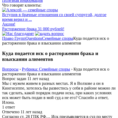
Полезная информация
Что говорят клиенты:
Вступив в брачные отношения со своей супругой, долгое
время верил и ...
Акция!
Расторжение брака 31 000 рублей!
Право Групп
Questions
Семейные споры
Куда подается иск о
расторжении брака и взыскании алиментов
Куда подается иск о расторжении брака и
взыскании алиментов
Вопросы
›
Рубрика: Семейные споры
›
Куда подается иск о
расторжении брака и взыскании алиментов
Вопрос задан 11 лет назад
Мы с мужем живем в разных местах. Я в Волхове а он в
Кингисеппе, хотелось бы развестись у себя в районе можно ли
так сделать, какой порядок подачи иска, при каких условиях
иск может быть подан в мой суд а не его? Спасибо а ответ,
Илона.
1 ответ
Отвечено 11 лет назад
Согласно ст. 28 ГПК РФ… Иск предъявляется в суд по месту