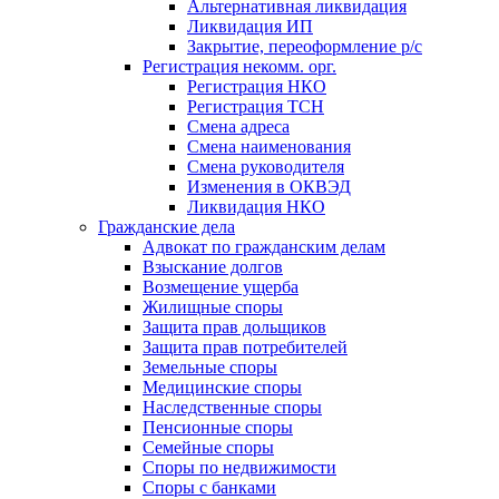
Альтернативная ликвидация
Ликвидация ИП
Закрытие, переоформление р/с
Регистрация некомм. орг.
Регистрация НКО
Регистрация ТСН
Смена адреса
Смена наименования
Смена руководителя
Изменения в ОКВЭД
Ликвидация НКО
Гражданские дела
Адвокат по гражданским делам
Взыскание долгов
Возмещение ущерба
Жилищные споры
Защита прав дольщиков
Защита прав потребителей
Земельные споры
Медицинские споры
Наследственные споры
Пенсионные споры
Семейные споры
Cпоры по недвижимости
Споры с банками