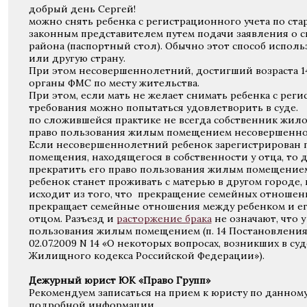
добрый день Сергей!
можно снять ребенка с регистрационного учета по ста
законным представителем путем подачи заявления о с
района (паспортный стол). Обычно этот способ исполь
или другую страну.
При этом несовершеннолетний, достигший возраста 1
органы ФМС по месту жительства.
При этом, если мать не желает снимать ребенка с реги
требования можно попытаться удовлетворить в суде.
по сложившейся практике не всегда собственник жил
право пользования жилым помещением несовершеннол
Если несовершеннолетний ребенок зарегистрирован 
помещения, находящегося в собственности у отца, то
прекратить его право пользования жилым помещением,
ребенок станет проживать с матерью в другом городе,
исходит из того, что прекращение семейных отноше
прекращает семейные отношения между ребенком и ег
отцом. Разъезд и
расторжение брака
не означают, что 
пользования жилым помещением (п. 14 Постановления
02.07.2009 N 14 «О некоторых вопросах, возникших в 
Жилищного кодекса Российской Федерации»).
Дежурный юрист ЮК «Право Групп»
Рекомендуем записаться на прием к юристу по данном
подробной информации.