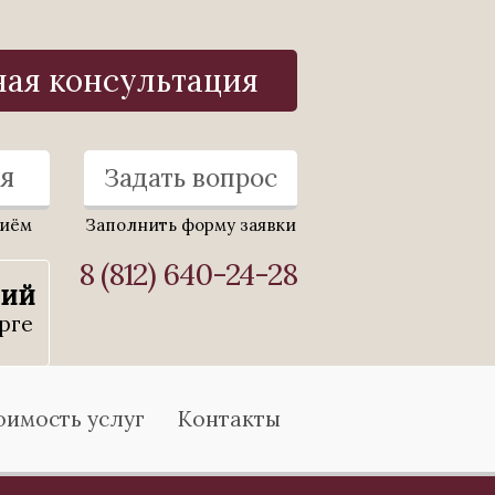
ная консультация
я
Задать вопрос
риём
Заполнить форму заявки
8 (812) 640-24-28
ний
рге
оимость услуг
Контакты