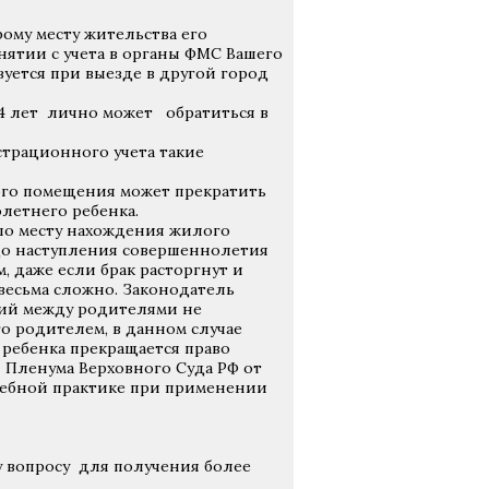
рому месту жительства его
нятии с учета в органы ФМС Вашего
зуется при выезде в другой город
4 лет лично может обратиться в
страционного учета такие
ого помещения может прекратить
етнего ребенка.
по месту нахождения жилого
 до наступления совершеннолетия
 даже если брак расторгнут и
 весьма сложно. Законодатель
ний между родителями не
о родителем, в данном случае
у ребенка прекращается право
 Пленума Верховного Суда РФ от
судебной практике при применении
у вопросу для получения более