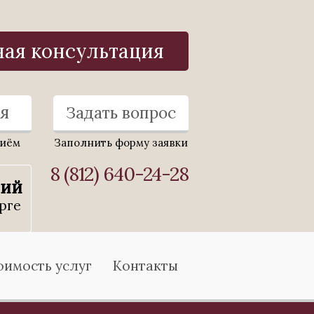
ная консультация
я
Задать вопрос
риём
Заполнить форму заявки
8 (812) 640-24-28
ний
рге
оимость услуг
Контакты