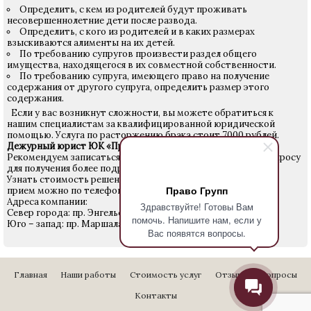
Определить, с кем из родителей будут проживать
несовершеннолетние дети после развода.
Определить, с кого из родителей и в каких размерах
взыскиваются алименты на их детей.
По требованию супругов произвести раздел общего
имущества, находящегося в их совместной собственности.
По требованию супруга, имеющего право на получение
содержания от другого супруга, определить размер этого
содержания.
Если у вас возникнут сложности, вы можете обратиться к
нашим специалистам за квалифицированной юридической
помощью. Услуга по расторжению брака стоит 7000 рублей.
Дежурный юрист ЮК «Право Групп»
Рекомендуем записаться на прием к юристу по данному вопросу
для получения более подробной информации.
Узнать стоимость решения Вашего вопроса и записаться на
Право Групп
прием можно по телефону
640-24-28
.
Адреса компании:
Здравствуйте! Готовы Вам
Север города: пр. Энгельса 27
помочь. Напишите нам, если у
Юго – запад: пр. Маршала Жукова д. 18
Вас появятся вопросы.
Главная
Наши работы
Стоимость услуг
Отзывы
Вопросы
Контакты