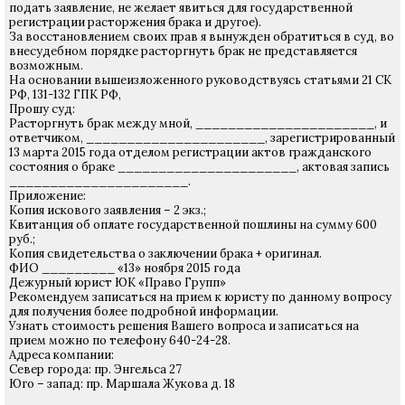
подать заявление, не желает явиться для государственной
регистрации расторжения брака и другое).
За восстановлением своих прав я вынужден обратиться в суд, во
внесудебном порядке расторгнуть брак не представляется
возможным.
На основании вышеизложенного руководствуясь статьями 21 СК
РФ, 131-132 ГПК РФ,
Прошу суд:
Расторгнуть брак между мной, ______________________, и
ответчиком, ______________________, зарегистрированный
13 марта 2015 года отделом регистрации актов гражданского
состояния о браке ______________________, актовая запись
______________________.
Приложение:
Копия искового заявления – 2 экз.;
Квитанция об оплате государственной пошлины на сумму 600
руб.;
Копия свидетельства о заключении брака + оригинал.
ФИО _________ «13» ноября 2015 года
Дежурный юрист ЮК «Право Групп»
Рекомендуем записаться на прием к юристу по данному вопросу
для получения более подробной информации.
Узнать стоимость решения Вашего вопроса и записаться на
прием можно по телефону 640-24-28.
Адреса компании:
Север города: пр. Энгельса 27
Юго – запад: пр. Маршала Жукова д. 18