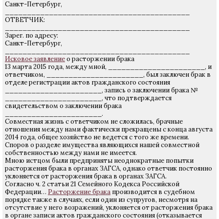
Санкт-Петербург,
__________________________________________
ОТВЕТЧИК:
__________________________________________
Зарег. по адресу:
Санкт-Петербург,
__________________________________________
Исковое заявление
о расторжении брака
13 марта 2015 года, между мной, ______________________, и
ответчиком, ______________________, был заключен брак в
отделе регистрации актов гражданского состояния
______________________, запись о заключении брака №
______________________, что подтверждается
свидетельством о заключении брака
______________________.
Совместная жизнь с ответчиком не сложилась, брачные
отношения между нами фактически прекращены с конца августа
2014 года, общее хозяйство не ведется с того же времени.
Споров о разделе имущества являющихся нашей совместной
собственностью между нами не имеется.
Мною истцом были предприняты неоднократные попытки
расторжения брака в органах ЗАГСА, однако ответчик постоянно
уклоняется от расторжения брака в органах ЗАГСА.
Согласно ч. 2 статьи 21 Семейного Кодекса Российской
Федерации…
Расторжение брака
производится в судебном
порядке также в случаях, если один из супругов, несмотря на
отсутствие у него возражений, уклоняется от расторжения брака
в органе записи актов гражданского состояния (отказывается