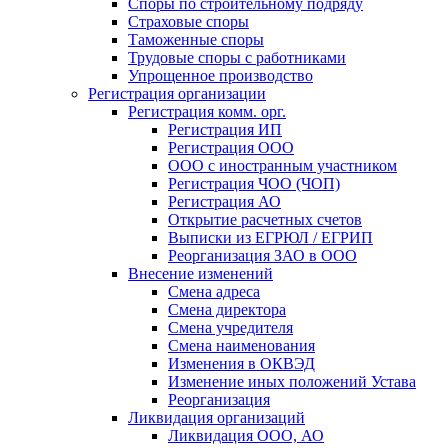
Споры по строительному подряду
Страховые споры
Таможенные споры
Трудовые споры с работниками
Упрощенное производство
Регистрация организации
Регистрация комм. орг.
Регистрация ИП
Регистрация ООО
ООО с иностранным участником
Регистрация ЧОО (ЧОП)
Регистрация АО
Открытие расчетных счетов
Выписки из ЕГРЮЛ / ЕГРИП
Реорганизация ЗАО в ООО
Внесение изменений
Смена адреса
Смена директора
Cмена учредителя
Смена наименования
Изменения в ОКВЭД
Изменение иных положений Устава
Реорганизация
Ликвидация организаций
Ликвидация ООО, АО