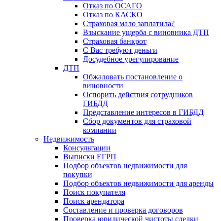
Отказ по ОСАГО
Отказ по КАСКО
Страховая мало заплатила?
Взыскание ущерба с виновника ДТП
Страховая банкрот
С Вас требуют деньги
Досудебное урегулирование
ДТП
Обжаловать постановление о
виновности
Оспорить действия сотрудников
ГИБДД
Представление интересов в ГИБДД
Сбор документов для страховой
компании
Недвижимость
Консультации
Выписки ЕГРП
Подбор объектов недвижимости для
покупки
Подбор объектов недвижимости для аренды
Поиск покупателя
Поиск арендатора
Составление и проверка договоров
Проверка юридической чистоты сделки