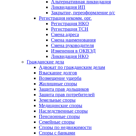
Альтернативная ликвидация
Ликвидация ИП
Закрытие, переоформление р/с
Регистрация некомм. орг.
Регистрация НКО
Регистрация ТСН
Смена адреса
Смена наименования
Смена руководителя
Изменения в ОКВЭД
Ликвидация НКО
Гражданские дела
Адвокат по гражданским делам
Взыскание долгов
Возмещение ущерба
Жилищные споры
Защита прав дольщиков
Защита прав потребителей
Земельные споры
Медицинские споры
Наследственные споры
Пенсионные споры
Семейные споры
Cпоры по недвижимости
Споры с банками