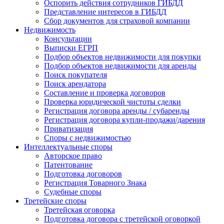
Оспорить действия сотрудников ГИБДД
Представление интересов в ГИБДД
Сбор документов для страховой компании
Недвижимость
Консультации
Выписки ЕГРП
Подбор объектов недвижимости для покупки
Подбор объектов недвижимости для аренды
Поиск покупателя
Поиск арендатора
Составление и проверка договоров
Проверка юридической чистоты сделки
Регистрация договора аренды / субаренды
Регистрация договора купли-продажи/дарения
Приватизация
Cпоры с недвижимостью
Интеллектуальные
споры
Авторское право
Патентование
Подготовка договоров
Регистрация Товарного Знака
Судебные споры
Третейские
споры
Третейская оговорка
Подготовка договора с третейской оговоркой