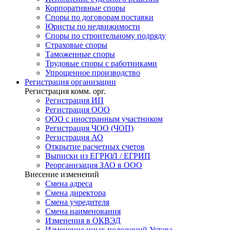
Корпоративные споры
Споры по договорам поставки
Юристы по недвижимости
Споры по строительному подряду
Страховые споры
Таможенные споры
Трудовые споры с работниками
Упрощенное производство
Регистрация
организации
Регистрация комм. орг.
Регистрация ИП
Регистрация ООО
ООО с иностранным участником
Регистрация ЧОО (ЧОП)
Регистрация АО
Открытие расчетных счетов
Выписки из ЕГРЮЛ / ЕГРИП
Реорганизация ЗАО в ООО
Внесение изменений
Смена адреса
Смена директора
Cмена учредителя
Смена наименования
Изменения в ОКВЭД
Изменение иных положений Устава