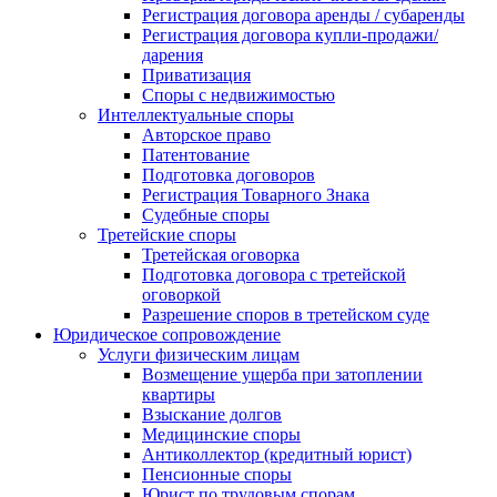
Регистрация договора аренды / субаренды
Регистрация договора купли-продажи/
дарения
Приватизация
Cпоры с недвижимостью
Интеллектуальные споры
Авторское право
Патентование
Подготовка договоров
Регистрация Товарного Знака
Судебные споры
Третейские споры
Третейская оговорка
Подготовка договора с третейской
оговоркой
Разрешение споров в третейском суде
Юридическое сопровождение
Услуги физическим лицам
Возмещение ущерба при затоплении
квартиры
Взыскание долгов
Медицинские споры
Антиколлектор (кредитный юрист)
Пенсионные споры
Юрист по трудовым спорам