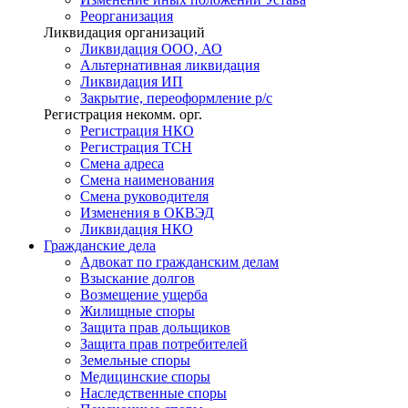
Реорганизация
Ликвидация организаций
Ликвидация ООО, АО
Альтернативная ликвидация
Ликвидация ИП
Закрытие, переоформление р/с
Регистрация некомм. орг.
Регистрация НКО
Регистрация ТСН
Смена адреса
Смена наименования
Смена руководителя
Изменения в ОКВЭД
Ликвидация НКО
Гражданские
дела
Адвокат по гражданским делам
Взыскание долгов
Возмещение ущерба
Жилищные споры
Защита прав дольщиков
Защита прав потребителей
Земельные споры
Медицинские споры
Наследственные споры