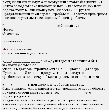
в суд и Ваш иск примут, а не вернут или оставят без движения.
Услуга по подготовке искового заявления к застройщику и его
подача стоит в нашей консультации всего 2500 рублей.
Представленный нами образец требований, является примерным
и не может учитывать все нюансы Вашей проблемы.
В _______________________ районный суд
Истец: _______________________________
Ответчик: ____________________________
Госпошлина: _______________
Исковое заявление
об устранении недостатков
«___»________ ____ г. между истцом и ответчиком был
заключен Договор об
участии в долевом строительстве № ___ (далее – Договор).
Пунктом ___ Договора предусмотрены следующие
требования к качеству объекта долевого строительства:
_______ .
«___»_______г. при следующих обстоятельствах: _______
было выявлено ухудшение качества переданного истцу объекта
долевого строительства, а именно: ___________, что
подтверждается _____________.
Ухудшение качества объекта долевого строительства было
вызвано строительством данного объекта с отступлениями от
условий Договора. Были выявлены недостатки в объекте