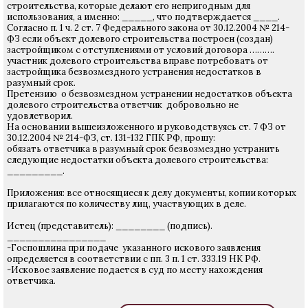
строительства, которые делают его непригодным для
использования, а именно: _____, что подтверждается ____.
Согласно п. 1 ч. 2 ст. 7 Федерального закона от 30.12.2004 № 214-
ФЗ если объект долевого строительства построен (создан)
застройщиком с отступлениями от условий договора ……….
участник долевого строительства вправе потребовать от
застройщика безвозмездного устранения недостатков в
разумный срок.
Претензию о безвозмездном устранении недостатков объекта
долевого строительства ответчик добровольно не
удовлетворил.
На основании вышеизложенного и руководствуясь ст. 7 ФЗ от
30.12.2004 № 214-ФЗ, ст. 131-132 ГПК РФ, прошу:
обязать ответчика в разумный срок безвозмездно устранить
следующие недостатки объекта долевого строительства:
_________.
Приложения: все относящиеся к делу документы, копии которых
прилагаются по количеству лиц, участвующих в деле.
Истец (представитель): ________ (подпись).
________________
-Госпошлина при подаче указанного искового заявления
определяется в соответствии с пп. 3 п. 1 ст. 333.19 НК РФ.
-Исковое заявление подается в суд по месту нахождения
ответчика.