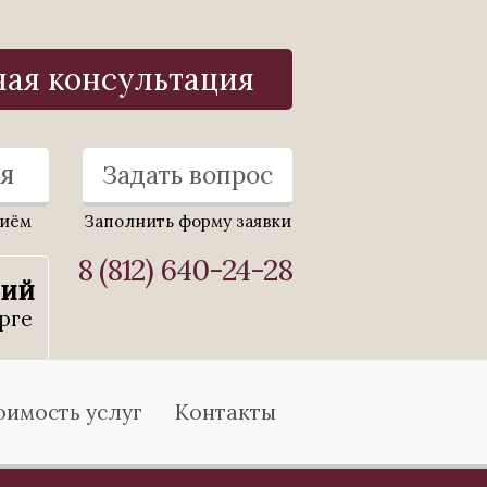
ная консультация
я
Задать вопрос
риём
Заполнить форму заявки
8 (812) 640-24-28
ний
рге
оимость услуг
Контакты