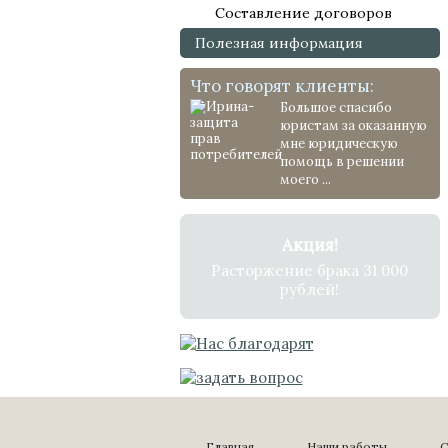
Составление договоров
Полезная информация
Что говорят клиенты:
Большое спасибо
юристам за оказанную
мне юридическую
помощь в решении
моего ...
Акция!
Расторжение брака 31 000
рублей!
Главная
Наши работы
С