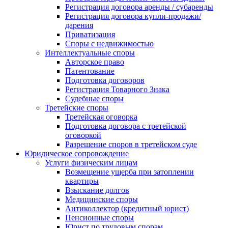
Регистрация договора аренды / субаренды
Регистрация договора купли-продажи/
дарения
Приватизация
Cпоры с недвижимостью
Интеллектуальные споры
Авторское право
Патентование
Подготовка договоров
Регистрация Товарного Знака
Судебные споры
Третейские споры
Третейская оговорка
Подготовка договора с третейской
оговоркой
Разрешение споров в третейском суде
Юридическое сопровождение
Услуги физическим лицам
Возмещение ущерба при затоплении
квартиры
Взыскание долгов
Медицинские споры
Антиколлектор (кредитный юрист)
Пенсионные споры
Юрист по трудовым спорам