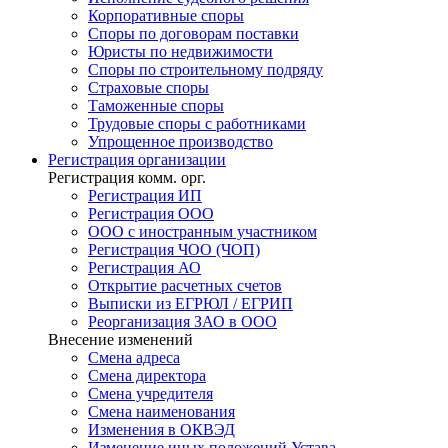
Корпоративные споры
Споры по договорам поставки
Юристы по недвижимости
Споры по строительному подряду
Страховые споры
Таможенные споры
Трудовые споры с работниками
Упрощенное производство
Регистрация
организации
Регистрация комм. орг.
Регистрация ИП
Регистрация ООО
ООО с иностранным участником
Регистрация ЧОО (ЧОП)
Регистрация АО
Открытие расчетных счетов
Выписки из ЕГРЮЛ / ЕГРИП
Реорганизация ЗАО в ООО
Внесение изменений
Смена адреса
Смена директора
Cмена учредителя
Смена наименования
Изменения в ОКВЭД
Изменение иных положений Устава