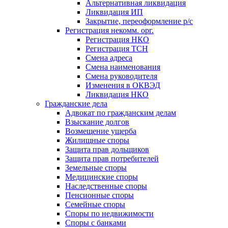
Альтернативная ликвидация
Ликвидация ИП
Закрытие, переоформление р/с
Регистрация некомм. орг.
Регистрация НКО
Регистрация ТСН
Смена адреса
Смена наименования
Смена руководителя
Изменения в ОКВЭД
Ликвидация НКО
Гражданские дела
Адвокат по гражданским делам
Взыскание долгов
Возмещение ущерба
Жилищные споры
Защита прав дольщиков
Защита прав потребителей
Земельные споры
Медицинские споры
Наследственные споры
Пенсионные споры
Семейные споры
Cпоры по недвижимости
Споры с банками