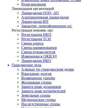
Реорганизация
Ликвидация организаций
Ликвидация ООО, АО
Альтернативная ликвидация
Ликвидация ИП
Закрытие, переоформление р/с
Регистрация некомм. орг.
Регистрация НКО
Регистрация ТСН
Смена адреса
Смена наименования
Смена руководителя
Изменения в ОКВЭД
Ликвидация НКО
Гражданские
дела
Адвокат по гражданским делам
Взыскание долгов
Возмещение ущерба
Жилищные споры
Защита прав дольщиков
Защита прав потребителей
Земельные споры
Медицинские споры
Наследственные споры