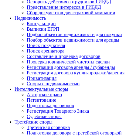
Оспорить действия сотрудников ГИБДД
Представление интересов в ГИБДД
Сбор документов для страховой компании
Недвижимость
Консультации
Выписки ЕГРП
Подбор объектов недвижимости для покупки
Подбор объектов недвижимости для аренды
Поиск покупателя
Поиск арендатора
Составление и проверка договоров
Проверка юридической чистоты сделки
Регистрация договора аренды / субаренды
Регистрация договора купли-продажи/дарения
Приватизация
Cпоры с недвижимостью
Интеллектуальные
споры
Авторское право
Патентование
Подготовка договоров
Регистрация Товарного Знака
Судебные споры
Третейские
споры
Третейская оговорка
Подготовка договора с третейской оговоркой