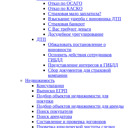
Отказ по ОСАГО
Отказ по КАСКО
Страховая мало заплатила?
Взыскание ущерба с виновника ДТП
Страховая банкрот
С Вас требуют деньги
Досудебное урегулирование
ДТП
Обжаловать постановление о
виновности
Оспорить действия сотрудников
ГИБДД
Представление интересов в ГИБДД
Сбор документов для страховой
компании
Недвижимость
Консультации
Выписки ЕГРП
Подбор объектов недвижимости для
покупки
Подбор объектов недвижимости для аренды
Поиск покупателя
Поиск арендатора
Составление и проверка договоров
Проверка юридической чистоты сделки