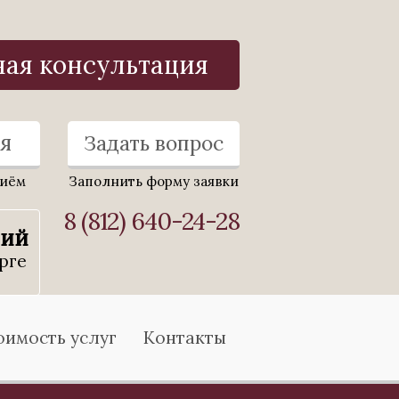
ная консультация
я
Задать вопрос
риём
Заполнить форму заявки
8 (812) 640-24-28
ний
рге
оимость услуг
Контакты