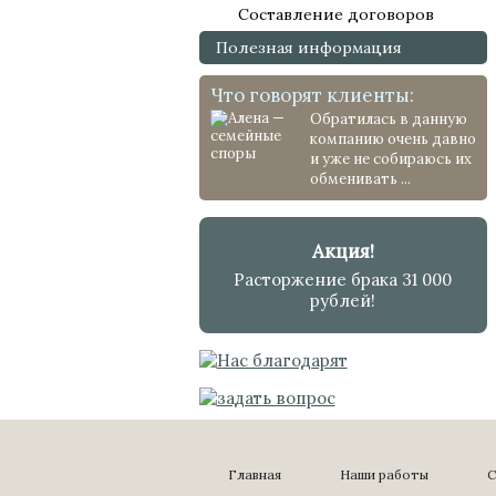
Составление договоров
Полезная информация
Что говорят клиенты:
Обратилась в данную
компанию очень давно
и уже не собираюсь их
обменивать ...
Акция!
Расторжение брака 31 000
рублей!
Главная
Наши работы
С