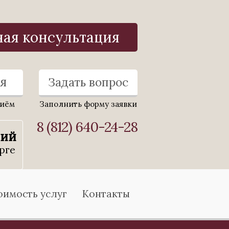
ная консультация
я
Задать вопрос
риём
Заполнить форму заявки
8 (812) 640-24-28
ний
рге
оимость услуг
Контакты