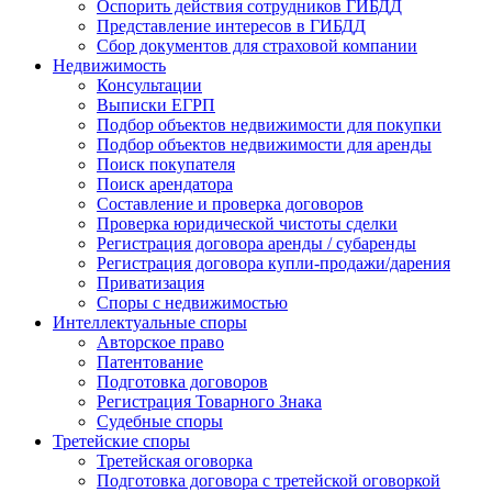
Оспорить действия сотрудников ГИБДД
Представление интересов в ГИБДД
Сбор документов для страховой компании
Недвижимость
Консультации
Выписки ЕГРП
Подбор объектов недвижимости для покупки
Подбор объектов недвижимости для аренды
Поиск покупателя
Поиск арендатора
Составление и проверка договоров
Проверка юридической чистоты сделки
Регистрация договора аренды / субаренды
Регистрация договора купли-продажи/дарения
Приватизация
Cпоры с недвижимостью
Интеллектуальные
споры
Авторское право
Патентование
Подготовка договоров
Регистрация Товарного Знака
Судебные споры
Третейские
споры
Третейская оговорка
Подготовка договора с третейской оговоркой