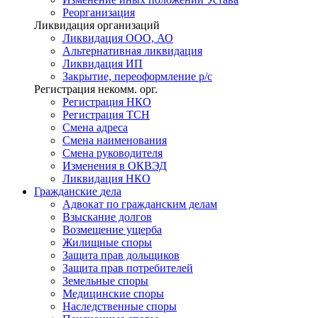
Реорганизация
Ликвидация организаций
Ликвидация ООО, АО
Альтернативная ликвидация
Ликвидация ИП
Закрытие, переоформление р/с
Регистрация некомм. орг.
Регистрация НКО
Регистрация ТСН
Смена адреса
Смена наименования
Смена руководителя
Изменения в ОКВЭД
Ликвидация НКО
Гражданские
дела
Адвокат по гражданским делам
Взыскание долгов
Возмещение ущерба
Жилищные споры
Защита прав дольщиков
Защита прав потребителей
Земельные споры
Медицинские споры
Наследственные споры