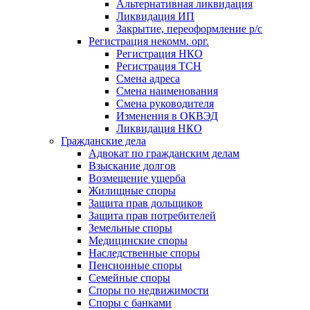
Альтернативная ликвидация
Ликвидация ИП
Закрытие, переоформление р/с
Регистрация некомм. орг.
Регистрация НКО
Регистрация ТСН
Смена адреса
Смена наименования
Смена руководителя
Изменения в ОКВЭД
Ликвидация НКО
Гражданские дела
Адвокат по гражданским делам
Взыскание долгов
Возмещение ущерба
Жилищные споры
Защита прав дольщиков
Защита прав потребителей
Земельные споры
Медицинские споры
Наследственные споры
Пенсионные споры
Семейные споры
Cпоры по недвижимости
Споры с банками