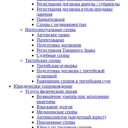
Регистрация договора аренды / субаренды
Регистрация договора купли-продажи/
дарения
Приватизация
Cпоры с недвижимостью
Интеллектуальные споры
Авторское право
Патентование
Подготовка договоров
Регистрация Товарного Знака
Судебные споры
Третейские споры
Третейская оговорка
Подготовка договора с третейской
оговоркой
Разрешение споров в третейском суде
Юридическое сопровождение
Услуги физическим лицам
Возмещение ущерба при затоплении
квартиры
Взыскание долгов
Медицинские споры
Антиколлектор (кредитный юрист)
Пенсионные споры
Юрист по трудовым спорам