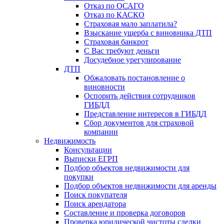
Отказ по ОСАГО
Отказ по КАСКО
Страховая мало заплатила?
Взыскание ущерба с виновника ДТП
Страховая банкрот
С Вас требуют деньги
Досудебное урегулирование
ДТП
Обжаловать постановление о
виновности
Оспорить действия сотрудников
ГИБДД
Представление интересов в ГИБДД
Сбор документов для страховой
компании
Недвижимость
Консультации
Выписки ЕГРП
Подбор объектов недвижимости для
покупки
Подбор объектов недвижимости для аренды
Поиск покупателя
Поиск арендатора
Составление и проверка договоров
Проверка юридической чистоты сделки