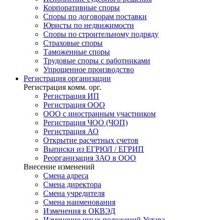
Корпоративные споры
Споры по договорам поставки
Юристы по недвижимости
Споры по строительному подряду
Страховые споры
Таможенные споры
Трудовые споры с работниками
Упрощенное производство
Регистрация
организации
Регистрация комм. орг.
Регистрация ИП
Регистрация ООО
ООО с иностранным участником
Регистрация ЧОО (ЧОП)
Регистрация АО
Открытие расчетных счетов
Выписки из ЕГРЮЛ / ЕГРИП
Реорганизация ЗАО в ООО
Внесение изменений
Смена адреса
Смена директора
Cмена учредителя
Смена наименования
Изменения в ОКВЭД
Изменение иных положений Устава