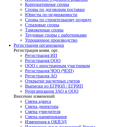
Корпоративные споры
Споры по договорам поставки
Юристы по недвижимости
Споры по строительному подряду
Страховые споры
Таможенные споры
Трудовые споры с работниками
Упрощенное производство
Регистрация
организации
Регистрация комм. орг.
Регистрация ИП
Регистрация ООО
ООО с иностранным участником
Регистрация ЧОО (ЧОП)
Регистрация АО
Открытие расчетных счетов
Выписки из ЕГРЮЛ / ЕГРИП
Реорганизация ЗАО в ООО
Внесение изменений
Смена адреса
Смена директора
Cмена учредителя
Смена наименования
Изменения в ОКВЭД
Изменение иных положений Устава