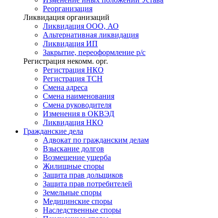
Реорганизация
Ликвидация организаций
Ликвидация ООО, АО
Альтернативная ликвидация
Ликвидация ИП
Закрытие, переоформление р/с
Регистрация некомм. орг.
Регистрация НКО
Регистрация ТСН
Смена адреса
Смена наименования
Смена руководителя
Изменения в ОКВЭД
Ликвидация НКО
Гражданские
дела
Адвокат по гражданским делам
Взыскание долгов
Возмещение ущерба
Жилищные споры
Защита прав дольщиков
Защита прав потребителей
Земельные споры
Медицинские споры
Наследственные споры