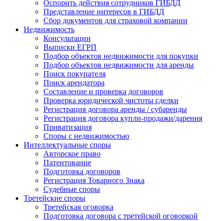
Оспорить действия сотрудников ГИБДД
Представление интересов в ГИБДД
Сбор документов для страховой компании
Недвижимость
Консультации
Выписки ЕГРП
Подбор объектов недвижимости для покупки
Подбор объектов недвижимости для аренды
Поиск покупателя
Поиск арендатора
Составление и проверка договоров
Проверка юридической чистоты сделки
Регистрация договора аренды / субаренды
Регистрация договора купли-продажи/дарения
Приватизация
Cпоры с недвижимостью
Интеллектуальные
споры
Авторское право
Патентование
Подготовка договоров
Регистрация Товарного Знака
Судебные споры
Третейские
споры
Третейская оговорка
Подготовка договора с третейской оговоркой