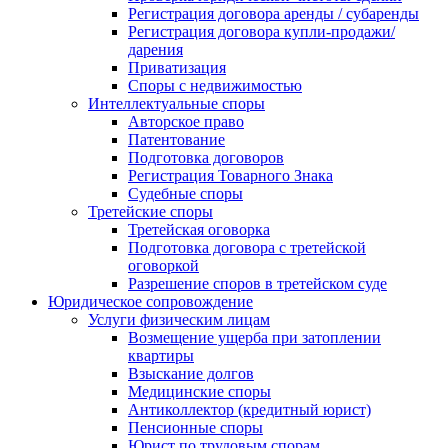
Регистрация договора аренды / субаренды
Регистрация договора купли-продажи/
дарения
Приватизация
Cпоры с недвижимостью
Интеллектуальные споры
Авторское право
Патентование
Подготовка договоров
Регистрация Товарного Знака
Судебные споры
Третейские споры
Третейская оговорка
Подготовка договора с третейской
оговоркой
Разрешение споров в третейском суде
Юридическое сопровождение
Услуги физическим лицам
Возмещение ущерба при затоплении
квартиры
Взыскание долгов
Медицинские споры
Антиколлектор (кредитный юрист)
Пенсионные споры
Юрист по трудовым спорам