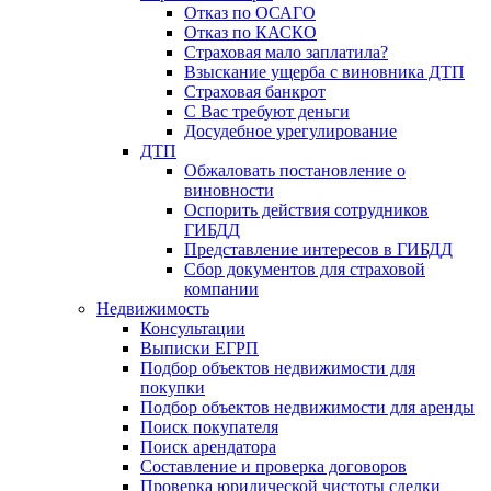
Отказ по ОСАГО
Отказ по КАСКО
Страховая мало заплатила?
Взыскание ущерба с виновника ДТП
Страховая банкрот
С Вас требуют деньги
Досудебное урегулирование
ДТП
Обжаловать постановление о
виновности
Оспорить действия сотрудников
ГИБДД
Представление интересов в ГИБДД
Сбор документов для страховой
компании
Недвижимость
Консультации
Выписки ЕГРП
Подбор объектов недвижимости для
покупки
Подбор объектов недвижимости для аренды
Поиск покупателя
Поиск арендатора
Составление и проверка договоров
Проверка юридической чистоты сделки