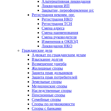
Альтернативная ликвидация
Ликвидация ИП
Закрытие, переоформление р/с
Регистрация некомм. орг.
Регистрация НКО
Регистрация ТСН
Смена адреса
Смена наименования
Смена руководителя
Изменения в ОКВЭД
Ликвидация НКО
Гражданские дела
Адвокат по гражданским делам
Взыскание долгов
Возмещение ущерба
Жилищные споры
Защита прав дольщиков
Защита прав потребителей
Земельные споры
Медицинские споры
Наследственные споры
Пенсионные споры
Семейные споры
Cпоры по недвижимости
Споры с банками