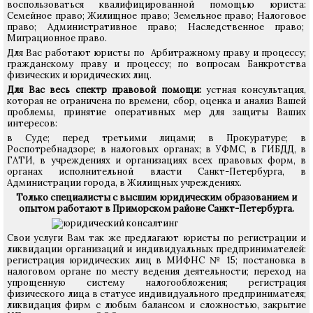
воспользоваться квалифицированной помощью юриста:
Семейное право; Жилищное право; Земельное право; Налоговое
право; Административное право; Наследственное право;
Миграционное право.
Для Вас работают юристы по Арбитражному праву и процессу;
гражданскому праву и процессу; по вопросам Банкротства
физических и юридических лиц.
Для Вас весь спектр правовой помощи:
устная консультация,
которая не ограничена по времени, сбор, оценка и анализ Вашей
проблемы, принятие оперативных мер для защиты Ваших
интересов:
в Суде; перед третьими лицами; в Прокуратуре; в
Роспотребнадзоре; в налоговых органах; в УФМС, в ГИБДД, в
ГАТИ, в учреждениях и организациях всех правовых форм, в
органах исполнительной власти Санкт-Петербурга, в
Администрации города, в Жилищных учреждениях.
Только специалисты с высшим юридическим образованием и
опытом работают в Приморском районе Санкт-Петербурга.
Свои услуги Вам так же предлагают юристы по регистрации и
ликвидации организаций и индивидуальных предпринимателей:
регистрация юридических лиц в МИФНС № 15; постановка в
налоговом органе по месту ведения деятельности; переход на
упрощенную систему налогообложения; регистрация
физического лица в статусе индивидуального предпринимателя;
ликвидация фирм с любым балансом и сложностью, закрытие