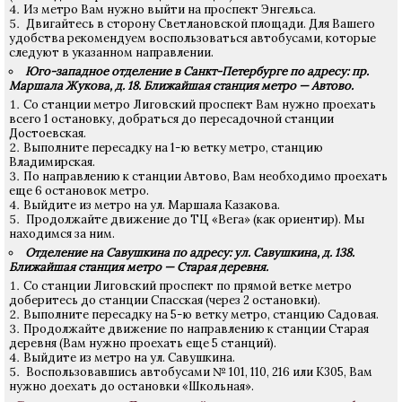
Из метро Вам нужно выйти на проспект Энгельса.
Двигайтесь в сторону Светлановской площади. Для Вашего
удобства рекомендуем воспользоваться автобусами, которые
следуют в указанном направлении.
Юго-западное отделение в Санкт-Петербурге по адресу: пр.
Маршала Жукова, д. 18. Ближайшая станция метро — Автово.
Со станции метро Лиговский проспект Вам нужно проехать
всего 1 остановку, добраться до пересадочной станции
Достоевская.
Выполните пересадку на 1-ю ветку метро, станцию
Владимирская.
По направлению к станции Автово, Вам необходимо проехать
еще 6 остановок метро.
Выйдите из метро на ул. Маршала Казакова.
Продолжайте движение до ТЦ «Вега» (как ориентир). Мы
находимся за ним.
Отделение на Савушкина по адресу: ул. Савушкина, д. 138.
Ближайшая станция метро — Старая деревня.
Со станции Лиговский проспект по прямой ветке метро
доберитесь до станции Спасская (через 2 остановки).
Выполните пересадку на 5-ю ветку метро, станцию Садовая.
Продолжайте движение по направлению к станции Старая
деревня (Вам нужно проехать еще 5 станций).
Выйдите из метро на ул. Савушкина.
Воспользовавшись автобусами № 101, 110, 216 или К305, Вам
нужно доехать до остановки «Школьная».