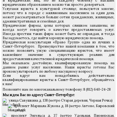
и юридических лиц. Но не каждому человеку с высшим
юридическим образованием можно так просто довериться.
Услугами юриста в культурной столице, пользуются многие,
потому что в городе с миллионным населением за один день
может рассматриваться больше сотни гражданских, жилищных,
административных и семейных дел.
Юридические фирмы, цены которых слишком завышены, не
всегда могут говорить о качестве предоставляемых услуг.
Иногда престиж таких фирм может быть не оправдан, и тогда
Вы задумаетесь, где найти хорошую юридическую помощь.
Юридическая консультация «Право Групп» одна из лучших в
Санкт-Петербурге. Преимущество нашей компании в том, что
можно позволить узкую специализацию юристов, что имеет
важнейшее значение в существующих реалиях для
предоставления качественной юридической помощи.
Мы оказываем достойную, квалифицированную помощь на
данном рынке услуг населению. Наши юристы готовы Вас
проконсультировать по любому насущному вопросу.
Если вдруг вам понадобились действительно
квалифицированные юристы в Санкт-Петербурге, обращайтесь
к нам!
Позвоните нам по многоканальному телефону: 8 (812) 640-24-28
Мы ждем Вас по адресу Санкт-Петербург:
улица Савушкина д. 138 (метро Старая деревня, Черная Речка)
проспект Маршала Жукова д. 18 (метро Автово, Кировский
завод)
проспект Энгельса д. 37 (метро Удельная, Пионерская,