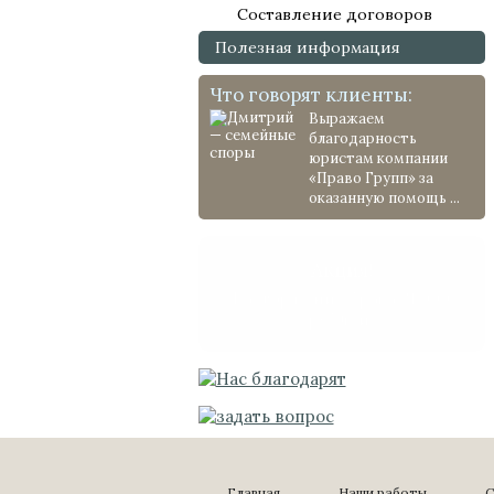
Составление договоров
Полезная информация
Что говорят клиенты:
Выражаем
благодарность
юристам компании
«Право Групп» за
оказанную помощь ...
Акция!
Расторжение брака 31 000
рублей!
Главная
Наши работы
С