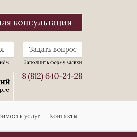
ная консультация
я
Задать вопрос
риём
Заполнить форму заявки
8 (812) 640-24-28
ний
рге
оимость услуг
Контакты