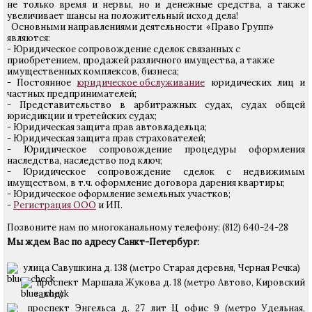
не только время и нервы, но и денежные средства, а также
увеличивает шансы на положительный исход дела!
Основными направлениями деятельности «Право Групп»
являются:
- Юридическое сопровождение сделок связанных с
приобретением, продажей различного имущества, а также
имущественных комплексов, бизнеса;
- Постоянное
юридическое обслуживание
юридических лиц и
частных предпринимателей;
- Представительство в арбитражных судах, судах общей
юрисдикции и третейских судах;
- Юридическая защита прав автовладельца;
- Юридическая защита прав страхователей;
- Юридическое сопровождение процедуры оформления
наследства, наследство под ключ;
- Юридическое сопровождение сделок с недвижимым
имуществом, в т.ч. оформление договора дарения квартиры;
- Юридическое оформление земельных участков;
-
Регистрация ООО
и ИП.
Позвоните нам по многоканальному телефону: (812) 640-24-28
Мы ждем Вас по адресу Санкт-Петербург:
улица Савушкина д. 138 (метро Старая деревня, Черная Речка)
проспект Маршала Жукова д. 18 (метро Автово, Кировский
завод)
проспект Энгельса д. 27 лит Ц офис 9 (метро Удельная,