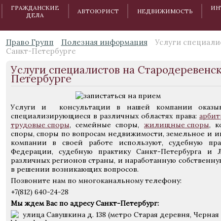
ГРАЖДАНСКИЕ
ИН
АВТОЮРИСТ
НЕДВИЖИМОСТЬ
ДЕЛА
Право Групп
Полезная информация
Услуги специалис
Санкт-Петербурге
Услуги специалистов на Стародеревенско
Петербурге
Услуги и консультации в нашей компании оказыв
специализирующиеся в различных областях права:
арбит
трудовые споры
, семейные споры,
жилищные споры
, 
споры, споры по вопросам недвижимости, земельное и 
компании в своей работе используют, судебную пр
Федерации, судебную практику Санкт-Петербурга и Л
различных регионов страны, и наработанную собственну
в решении возникающих вопросов.
Позвоните нам по многоканальному телефону:
+7(812) 640-24-28
Мы ждем Вас по адресу Санкт-Петербург:
улица Савушкина д. 138 (метро Старая деревня, Черная 