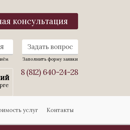
ная консультация
я
Задать вопрос
риём
Заполнить форму заявки
8 (812) 640-24-28
ний
рге
оимость услуг
Контакты