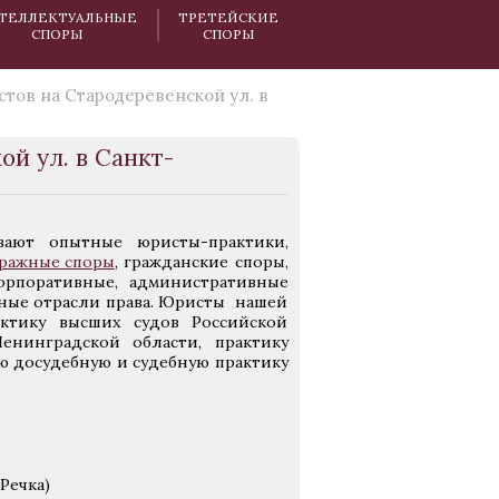
ТЕЛЛЕКТУАЛЬНЫЕ
ТРЕТЕЙСКИЕ
СПОРЫ
СПОРЫ
тов на Стародеревенской ул. в
й ул. в Санкт-
ают опытные юристы-практики,
ражные споры
, гражданские споры,
корпоративные, административные
иные отрасли права. Юристы нашей
актику высших судов Российской
енинградской области, практику
ю досудебную и судебную практику
Речка)