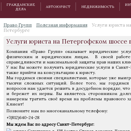
ГРАЖДАНСКИЕ
ИН
АВТОЮРИСТ
НЕДВИЖИМОСТЬ
ДЕЛА
Право Групп
Полезная информация
Услуги юриста н
Петербурге
Услуги юриста на Петергофском шоссе 
Компания «Право Групп» оказывает юридические услу
физическим и юридическим лицам. В своей работе
справедливости и максимальной защиты прав наших кли
У нас Вы можете получить юридические услуги в Санкт-
также прийти на консультацию к юристу.
Мы гордимся своими специалистами, которые уже выигра
тысячи сложных ситуаций. Более того, мы гордимся 
вопросов нам удается решить в досудебном порядке, чт
и бережет их нервы. Вы являетесь сторонником долг
намерены тратить своё время на проблемы правового ха
Клиент!
Позвоните нам по многоканальному телефону:
+7(812)640-24-28
Мы ждем Вас по адресу Санкт-Петербург: