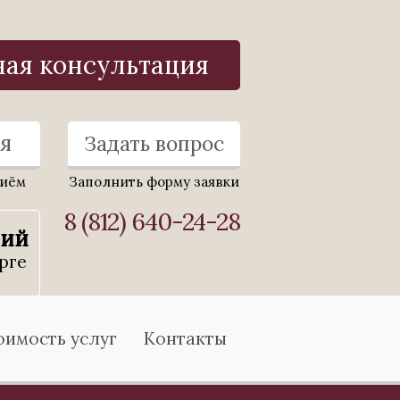
ная консультация
я
Задать вопрос
риём
Заполнить форму заявки
8 (812) 640-24-28
ний
рге
оимость услуг
Контакты