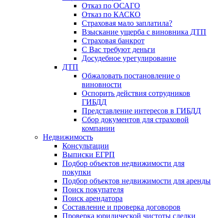
Отказ по ОСАГО
Отказ по КАСКО
Страховая мало заплатила?
Взыскание ущерба с виновника ДТП
Страховая банкрот
С Вас требуют деньги
Досудебное урегулирование
ДТП
Обжаловать постановление о
виновности
Оспорить действия сотрудников
ГИБДД
Представление интересов в ГИБДД
Сбор документов для страховой
компании
Недвижимость
Консультации
Выписки ЕГРП
Подбор объектов недвижимости для
покупки
Подбор объектов недвижимости для аренды
Поиск покупателя
Поиск арендатора
Составление и проверка договоров
Проверка юридической чистоты сделки