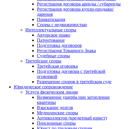
Регистрация договора аренды / субаренды
Регистрация договора купли-продажи/
дарения
Приватизация
Cпоры с недвижимостью
Интеллектуальные споры
Авторское право
Патентование
Подготовка договоров
Регистрация Товарного Знака
Судебные споры
Третейские споры
Третейская оговорка
Подготовка договора с третейской
оговоркой
Разрешение споров в третейском суде
Юридическое сопровождение
Услуги физическим лицам
Возмещение ущерба при затоплении
квартиры
Взыскание долгов
Медицинские споры
Антиколлектор (кредитный юрист)
Пенсионные споры
Юрист по трудовым спорам