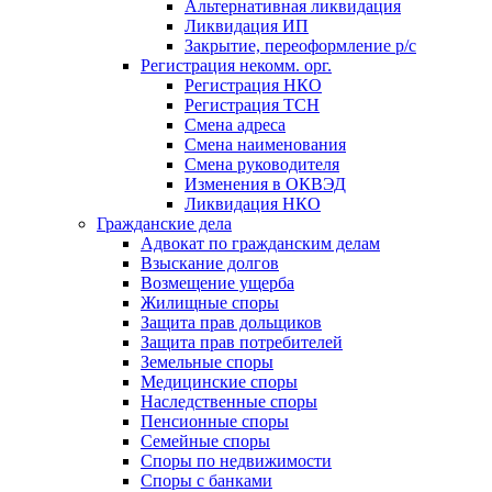
Альтернативная ликвидация
Ликвидация ИП
Закрытие, переоформление р/с
Регистрация некомм. орг.
Регистрация НКО
Регистрация ТСН
Смена адреса
Смена наименования
Смена руководителя
Изменения в ОКВЭД
Ликвидация НКО
Гражданские дела
Адвокат по гражданским делам
Взыскание долгов
Возмещение ущерба
Жилищные споры
Защита прав дольщиков
Защита прав потребителей
Земельные споры
Медицинские споры
Наследственные споры
Пенсионные споры
Семейные споры
Cпоры по недвижимости
Споры с банками