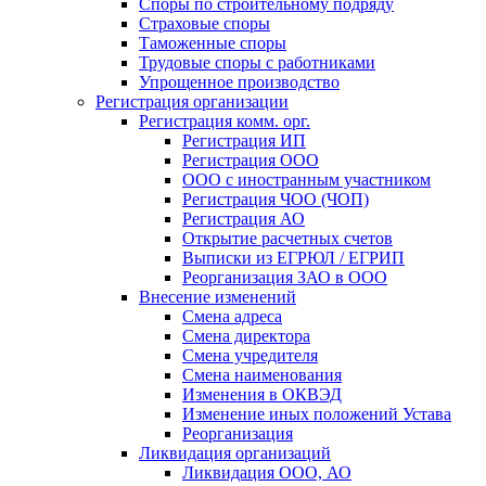
Споры по строительному подряду
Страховые споры
Таможенные споры
Трудовые споры с работниками
Упрощенное производство
Регистрация организации
Регистрация комм. орг.
Регистрация ИП
Регистрация ООО
ООО с иностранным участником
Регистрация ЧОО (ЧОП)
Регистрация АО
Открытие расчетных счетов
Выписки из ЕГРЮЛ / ЕГРИП
Реорганизация ЗАО в ООО
Внесение изменений
Смена адреса
Смена директора
Cмена учредителя
Смена наименования
Изменения в ОКВЭД
Изменение иных положений Устава
Реорганизация
Ликвидация организаций
Ликвидация ООО, АО