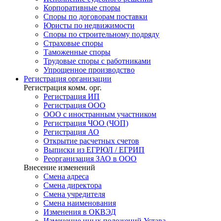
Корпоративные споры
Споры по договорам поставки
Юристы по недвижимости
Споры по строительному подряду
Страховые споры
Таможенные споры
Трудовые споры с работниками
Упрощенное производство
Регистрация
организации
Регистрация комм. орг.
Регистрация ИП
Регистрация ООО
ООО с иностранным участником
Регистрация ЧОО (ЧОП)
Регистрация АО
Открытие расчетных счетов
Выписки из ЕГРЮЛ / ЕГРИП
Реорганизация ЗАО в ООО
Внесение изменений
Смена адреса
Смена директора
Cмена учредителя
Смена наименования
Изменения в ОКВЭД
Изменение иных положений Устава