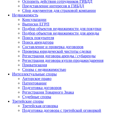
Оспорить действия сотрудников ГИБДД
Представление интересов в ГИБДД
Сбор документов для страховой компании
Недвижимость
Консультации
Выписки ЕГРП
Подбор объектов недвижимости для покупки
Подбор объектов недвижимости для аренды
Поиск покупателя
Поиск арендатора
Составление и проверка договоров
Проверка юридической чистоты сделки
Регистрация договора аренды / субаренды
Регистрация договора купли-продажи/дарения
Приватизация
Cпоры с недвижимостью
Интеллектуальные
споры
Авторское право
Патентование
Подготовка договоров
Регистрация Товарного Знака
Судебные споры
Третейские
споры
Третейская оговорка
Подготовка договора с третейской оговоркой