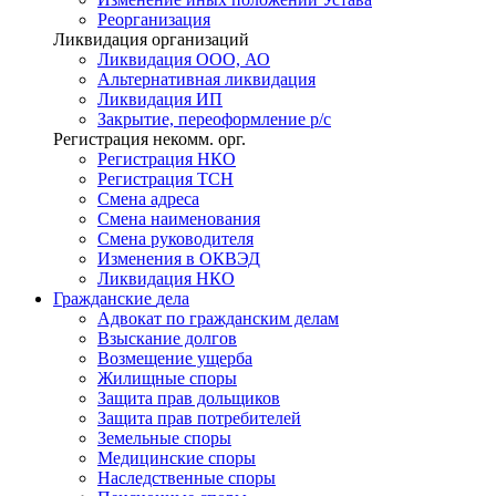
Реорганизация
Ликвидация организаций
Ликвидация ООО, АО
Альтернативная ликвидация
Ликвидация ИП
Закрытие, переоформление р/с
Регистрация некомм. орг.
Регистрация НКО
Регистрация ТСН
Смена адреса
Смена наименования
Смена руководителя
Изменения в ОКВЭД
Ликвидация НКО
Гражданские
дела
Адвокат по гражданским делам
Взыскание долгов
Возмещение ущерба
Жилищные споры
Защита прав дольщиков
Защита прав потребителей
Земельные споры
Медицинские споры
Наследственные споры