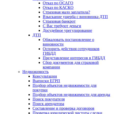
Отказ по ОСАГО
Отказ по КАСКО
Страховая мало заплатила?
Взыскание ущерба с виновника ДТП
Страховая банкрот
С Вас требуют деньги
Досудебное урегулирование
ДТП
Обжаловать постановление о
виновности
Оспорить действия сотрудников
ГИБДД
Представление интересов в ГИБДД
Сбор документов для страховой
компании
Недвижимость
Консультации
Выписки ЕГРП
Подбор объектов недвижимости для
покупки
Подбор объектов недвижимости для аренды
Поиск покупателя
Поиск арендатора
Составление и проверка договоров
Проверка юридической чистоты сделки