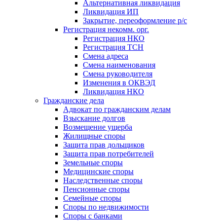
Альтернативная ликвидация
Ликвидация ИП
Закрытие, переоформление р/с
Регистрация некомм. орг.
Регистрация НКО
Регистрация ТСН
Смена адреса
Смена наименования
Смена руководителя
Изменения в ОКВЭД
Ликвидация НКО
Гражданские дела
Адвокат по гражданским делам
Взыскание долгов
Возмещение ущерба
Жилищные споры
Защита прав дольщиков
Защита прав потребителей
Земельные споры
Медицинские споры
Наследственные споры
Пенсионные споры
Семейные споры
Cпоры по недвижимости
Споры с банками