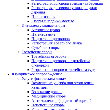
Регистрация договора аренды / субаренды
Регистрация договора купли-продажи/
дарения
Приватизация
Cпоры с недвижимостью
Интеллектуальные споры
Авторское право
Патентование
Подготовка договоров
Регистрация Товарного Знака
Судебные споры
Третейские споры
Третейская оговорка
Подготовка договора с третейской
оговоркой
Разрешение споров в третейском суде
Юридическое сопровождение
Услуги физическим лицам
Возмещение ущерба при затоплении
квартиры
Взыскание долгов
Медицинские споры
Антиколлектор (кредитный юрист)
Пенсионные споры
Юрист по трудовым спорам