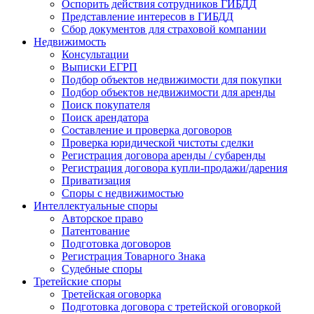
Оспорить действия сотрудников ГИБДД
Представление интересов в ГИБДД
Сбор документов для страховой компании
Недвижимость
Консультации
Выписки ЕГРП
Подбор объектов недвижимости для покупки
Подбор объектов недвижимости для аренды
Поиск покупателя
Поиск арендатора
Составление и проверка договоров
Проверка юридической чистоты сделки
Регистрация договора аренды / субаренды
Регистрация договора купли-продажи/дарения
Приватизация
Cпоры с недвижимостью
Интеллектуальные
споры
Авторское право
Патентование
Подготовка договоров
Регистрация Товарного Знака
Судебные споры
Третейские
споры
Третейская оговорка
Подготовка договора с третейской оговоркой