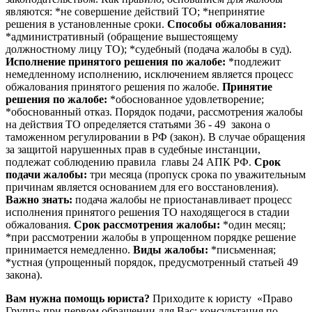
являются: *не совершение действий ТО; *непринятие
решения в установленные сроки.
Способы обжалования:
*административный (обращение вышестоящему
должностному лицу ТО); *судебный (подача жалобы в суд).
Исполнение принятого решения по жалобе:
*подлежит
немедленному исполнению, исключением является процесс
обжалования принятого решения по жалобе.
Принятие
решения по жалобе:
*обоснованное удовлетворение;
*обоснованный отказ. Порядок подачи, рассмотрения жалобы
на действия ТО определяется статьями 36 - 49 закона о
таможенном регулировании в РФ (закон). В случае обращения
за защитой нарушенных прав в судебные инстанции,
подлежат соблюдению правила главы 24 АПК РФ.
Срок
подачи жалобы:
три месяца (пропуск срока по уважительным
причинам является основанием для его восстановления).
Важно знать:
подача жалобы не приостанавливает процесс
исполнения принятого решения ТО находящегося в стадии
обжалования.
Срок рассмотрения жалобы:
*один месяц;
*при рассмотрении жалобы в упрощенном порядке решение
принимается немедленно.
Виды жалобы:
*письменная;
*устная (упрощенный порядок, предусмотренный статьей 49
закона).
Вам
нужна
помощь
юриста?
Приходите к юристу «Право
Групп» при первом обращении для Вас: консультация по