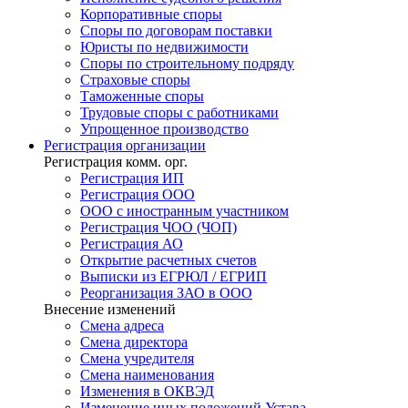
Корпоративные споры
Споры по договорам поставки
Юристы по недвижимости
Споры по строительному подряду
Страховые споры
Таможенные споры
Трудовые споры с работниками
Упрощенное производство
Регистрация
организации
Регистрация комм. орг.
Регистрация ИП
Регистрация ООО
ООО с иностранным участником
Регистрация ЧОО (ЧОП)
Регистрация АО
Открытие расчетных счетов
Выписки из ЕГРЮЛ / ЕГРИП
Реорганизация ЗАО в ООО
Внесение изменений
Смена адреса
Смена директора
Cмена учредителя
Смена наименования
Изменения в ОКВЭД
Изменение иных положений Устава