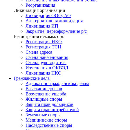
Реорганизация
Ликвидация организаций
Ликвидация ООО, АО
Альтернативная ликвидация
Ликвидация ИП
Закрытие, переоформление р/с
Регистрация некомм. орг.
Регистрация НКО
Регистрация ТСН
Смена адреса
Смена наименования
Смена руководителя
Изменения в ОКВЭД
Ликвидация НКО
Гражданские
дела
Адвокат по гражданским делам
Взыскание долгов
Возмещение ущерба
Жилищные споры
Защита прав дольщиков
Защита прав потребителей
Земельные споры
Медицинские споры
Наследственные споры