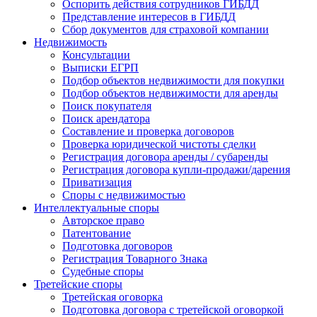
Оспорить действия сотрудников ГИБДД
Представление интересов в ГИБДД
Сбор документов для страховой компании
Недвижимость
Консультации
Выписки ЕГРП
Подбор объектов недвижимости для покупки
Подбор объектов недвижимости для аренды
Поиск покупателя
Поиск арендатора
Составление и проверка договоров
Проверка юридической чистоты сделки
Регистрация договора аренды / субаренды
Регистрация договора купли-продажи/дарения
Приватизация
Cпоры с недвижимостью
Интеллектуальные
споры
Авторское право
Патентование
Подготовка договоров
Регистрация Товарного Знака
Судебные споры
Третейские
споры
Третейская оговорка
Подготовка договора с третейской оговоркой