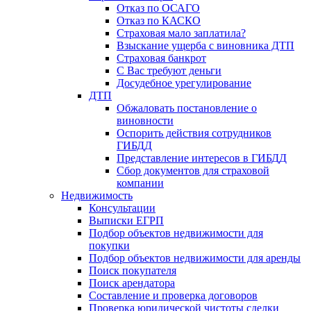
Отказ по ОСАГО
Отказ по КАСКО
Страховая мало заплатила?
Взыскание ущерба с виновника ДТП
Страховая банкрот
С Вас требуют деньги
Досудебное урегулирование
ДТП
Обжаловать постановление о
виновности
Оспорить действия сотрудников
ГИБДД
Представление интересов в ГИБДД
Сбор документов для страховой
компании
Недвижимость
Консультации
Выписки ЕГРП
Подбор объектов недвижимости для
покупки
Подбор объектов недвижимости для аренды
Поиск покупателя
Поиск арендатора
Составление и проверка договоров
Проверка юридической чистоты сделки