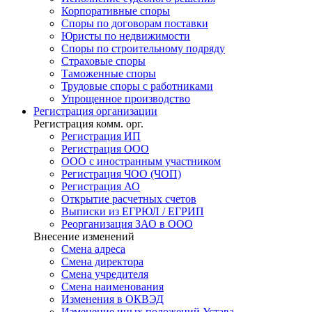
Корпоративные споры
Споры по договорам поставки
Юристы по недвижимости
Споры по строительному подряду
Страховые споры
Таможенные споры
Трудовые споры с работниками
Упрощенное производство
Регистрация
организации
Регистрация комм. орг.
Регистрация ИП
Регистрация ООО
ООО с иностранным участником
Регистрация ЧОО (ЧОП)
Регистрация АО
Открытие расчетных счетов
Выписки из ЕГРЮЛ / ЕГРИП
Реорганизация ЗАО в ООО
Внесение изменений
Смена адреса
Смена директора
Cмена учредителя
Смена наименования
Изменения в ОКВЭД
Изменение иных положений Устава