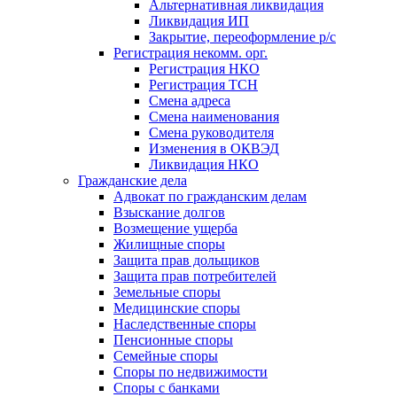
Альтернативная ликвидация
Ликвидация ИП
Закрытие, переоформление р/с
Регистрация некомм. орг.
Регистрация НКО
Регистрация ТСН
Смена адреса
Смена наименования
Смена руководителя
Изменения в ОКВЭД
Ликвидация НКО
Гражданские дела
Адвокат по гражданским делам
Взыскание долгов
Возмещение ущерба
Жилищные споры
Защита прав дольщиков
Защита прав потребителей
Земельные споры
Медицинские споры
Наследственные споры
Пенсионные споры
Семейные споры
Cпоры по недвижимости
Споры с банками