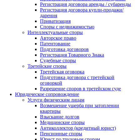
Регистрация договора аренды / субаренды
Регистрация договора купли-продажи/
дарения
Приватизация
Cпоры с недвижимостью
Интеллектуальные споры
Авторское право
Патентование
Подготовка договоров
Регистрация Товарного Знака
Судебные споры
Третейские споры
Третейская оговорка
Подготовка договора с третейской
оговоркой
Разрешение споров в третейском суде
Юридическое сопровождение
Услуги физическим лицам
Возмещение ущерба при затоплении
квартиры
Взыскание долгов
Медицинские споры
Антиколлектор (кредитный юрист)
Пенсионные споры
Юрист по трудовым спорам