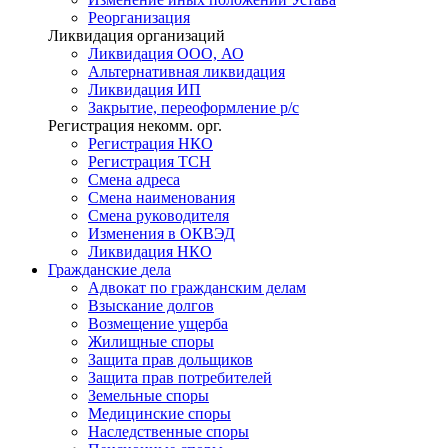
Реорганизация
Ликвидация организаций
Ликвидация ООО, АО
Альтернативная ликвидация
Ликвидация ИП
Закрытие, переоформление р/с
Регистрация некомм. орг.
Регистрация НКО
Регистрация ТСН
Смена адреса
Смена наименования
Смена руководителя
Изменения в ОКВЭД
Ликвидация НКО
Гражданские
дела
Адвокат по гражданским делам
Взыскание долгов
Возмещение ущерба
Жилищные споры
Защита прав дольщиков
Защита прав потребителей
Земельные споры
Медицинские споры
Наследственные споры