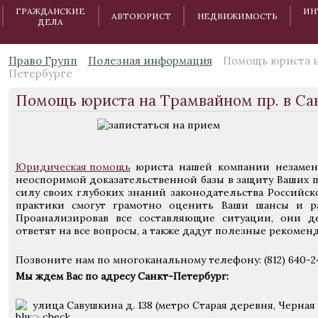
ГРАЖДАНСКИЕ
ИН
АВТОЮРИСТ
НЕДВИЖИМОСТЬ
ДЕЛА
Право Групп
Полезная информация
Помощь юриста н
Петербурге
Помощь юриста на Трамвайном пр. в Са
Юридическая помощь
юриста нашей компании незамен
неоспоримой доказательственной базы в защиту Ваших п
силу своих глубоких знаний законодательства Российс
практики смогут грамотно оценить Ваши шансы и ра
Проанализировав все составляющие ситуации, они д
ответят на все вопросы, а также дадут полезные рекомен
Позвоните нам по многоканальному телефону: (812) 640-2
Мы ждем Вас по адресу Санкт-Петербург:
улица Савушкина д. 138 (метро Старая деревня, Черная 