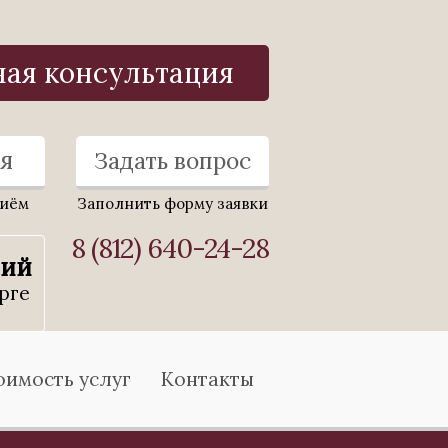
ная консультация
я
Задать вопрос
риём
Заполнить форму заявки
8 (812) 640-24-28
ний
рге
оимость услуг
Контакты