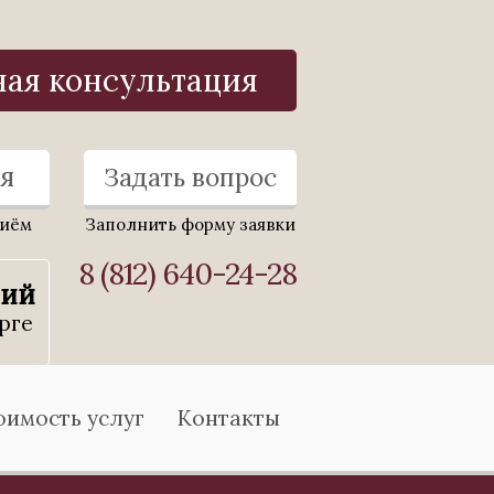
ная консультация
я
Задать вопрос
риём
Заполнить форму заявки
8 (812) 640-24-28
ний
рге
оимость услуг
Контакты