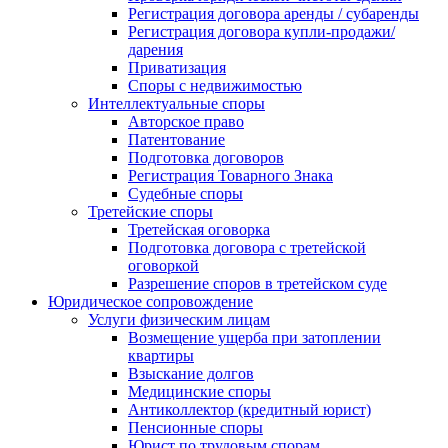
Регистрация договора аренды / субаренды
Регистрация договора купли-продажи/
дарения
Приватизация
Cпоры с недвижимостью
Интеллектуальные споры
Авторское право
Патентование
Подготовка договоров
Регистрация Товарного Знака
Судебные споры
Третейские споры
Третейская оговорка
Подготовка договора с третейской
оговоркой
Разрешение споров в третейском суде
Юридическое сопровождение
Услуги физическим лицам
Возмещение ущерба при затоплении
квартиры
Взыскание долгов
Медицинские споры
Антиколлектор (кредитный юрист)
Пенсионные споры
Юрист по трудовым спорам