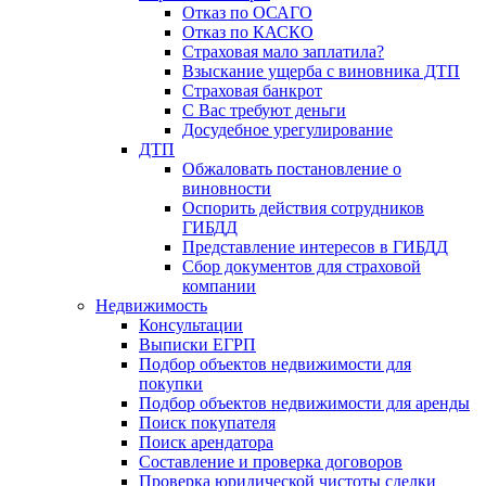
Отказ по ОСАГО
Отказ по КАСКО
Страховая мало заплатила?
Взыскание ущерба с виновника ДТП
Страховая банкрот
С Вас требуют деньги
Досудебное урегулирование
ДТП
Обжаловать постановление о
виновности
Оспорить действия сотрудников
ГИБДД
Представление интересов в ГИБДД
Сбор документов для страховой
компании
Недвижимость
Консультации
Выписки ЕГРП
Подбор объектов недвижимости для
покупки
Подбор объектов недвижимости для аренды
Поиск покупателя
Поиск арендатора
Составление и проверка договоров
Проверка юридической чистоты сделки