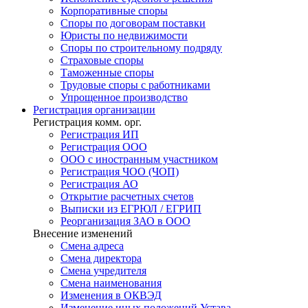
Корпоративные споры
Споры по договорам поставки
Юристы по недвижимости
Споры по строительному подряду
Страховые споры
Таможенные споры
Трудовые споры с работниками
Упрощенное производство
Регистрация
организации
Регистрация комм. орг.
Регистрация ИП
Регистрация ООО
ООО с иностранным участником
Регистрация ЧОО (ЧОП)
Регистрация АО
Открытие расчетных счетов
Выписки из ЕГРЮЛ / ЕГРИП
Реорганизация ЗАО в ООО
Внесение изменений
Смена адреса
Смена директора
Cмена учредителя
Смена наименования
Изменения в ОКВЭД
Изменение иных положений Устава