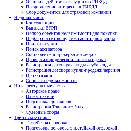
Оспорить действия сотрудников ГИБДД
Представление интересов в ГИБДД
Сбор документов для страховой компании
Недвижимость
Консультации
Выписки ЕГРП
Подбор объектов недвижимости для покупки
Подбор объектов недвижимости для аренды
Поиск покупателя
Поиск арендатора
Составление и проверка договоров
Проверка юридической чистоты сделки
Регистрация договора аренды / субаренды
Регистрация договора купли-продажи/дарения
Приватизация
Cпоры с недвижимостью
Интеллектуальные
споры
Авторское право
Патентование
Подготовка договоров
Регистрация Товарного Знака
Судебные споры
Третейские
споры
Третейская оговорка
Подготовка договора с третейской оговоркой