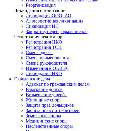
Реорганизация
Ликвидация организаций
Ликвидация ООО, АО
Альтернативная ликвидация
Ликвидация ИП
Закрытие, переоформление р/с
Регистрация некомм. орг.
Регистрация НКО
Регистрация ТСН
Смена адреса
Смена наименования
Смена руководителя
Изменения в ОКВЭД
Ликвидация НКО
Гражданские
дела
Адвокат по гражданским делам
Взыскание долгов
Возмещение ущерба
Жилищные споры
Защита прав дольщиков
Защита прав потребителей
Земельные споры
Медицинские споры
Наследственные споры