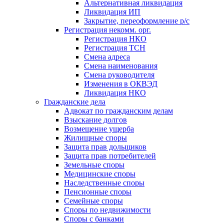
Альтернативная ликвидация
Ликвидация ИП
Закрытие, переоформление р/с
Регистрация некомм. орг.
Регистрация НКО
Регистрация ТСН
Смена адреса
Смена наименования
Смена руководителя
Изменения в ОКВЭД
Ликвидация НКО
Гражданские дела
Адвокат по гражданским делам
Взыскание долгов
Возмещение ущерба
Жилищные споры
Защита прав дольщиков
Защита прав потребителей
Земельные споры
Медицинские споры
Наследственные споры
Пенсионные споры
Семейные споры
Cпоры по недвижимости
Споры с банками