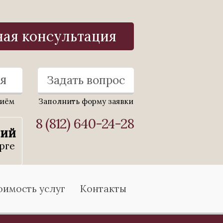
ная консультация
я
Задать вопрос
риём
Заполнить форму заявки
8 (812) 640-24-28
ний
рге
оимость услуг
Контакты