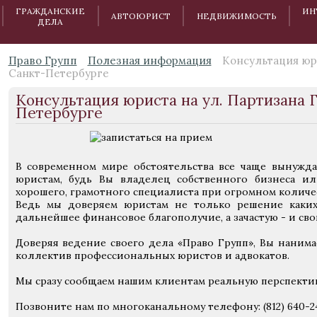
ГРАЖДАНСКИЕ
ИН
АВТОЮРИСТ
НЕДВИЖИМОСТЬ
ДЕЛА
Право Групп
Полезная информация
Консультация юри
Санкт-Петербурге
Консультация юриста на ул. Партизана 
Петербурге
В современном мире обстоятельства все чаще вынужд
юристам, будь Вы владелец собственного бизнеса ил
хорошего, грамотного специалиста при огромном колич
Ведь мы доверяем юристам не только решение каких
дальнейшее финансовое благополучие, а зачастую - и сво
Доверяя ведение своего дела «Право Групп», Вы нанима
коллектив профессиональных юристов и адвокатов.
Мы сразу сообщаем нашим клиентам реальную перспектив
Позвоните нам по многоканальному телефону: (812) 640-2