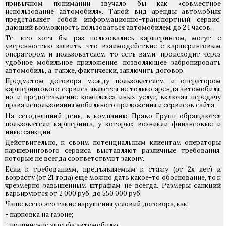
привычном понимании звучало бы как «совместное
использование автомобиля». Такой вид аренды автомобиля
представляет собой информационно-транспортный сервис,
дающий возможность пользоваться автомобилем до 24 часов.
Те, кто хотя бы раз пользовались каршерингом, могут с
уверенностью заявить, что взаимодействие с каршеринговым
оператором и пользователем, то есть вами, происходит через
удобное мобильное приложение, позволяющее забронировать
автомобиль, а, также, фактически, заключить договор.
Предметом договора между пользователем и оператором
каршерингового сервиса является не только аренда автомобиля,
но и предоставление комплекса иных услуг, включая передачу
права использования мобильного приложения и сервисов сайта.
На сегодняшний день, в компанию Право Групп обращаются
пользователи каршеринга, у которых возникли финансовые и
иные санкции.
Действительно, к своим потенциальным клиентам операторы
каршерингового сервиса выставляют различные требования,
которые не всегда соответствуют закону.
Если к требованиям, предъявляемым к стажу (от 2х лет) и
возрасту (от 21 года) еще можно дать какое-то обоснование, то к
чрезмерно завышенным штрафам не всегда. Размеры санкций
варьируются от 2 000 руб. до 550 000 руб.
Чаше всего это такие нарушения условий договора, как:
- парковка на газоне;
- причинение ущерба автомобилю;