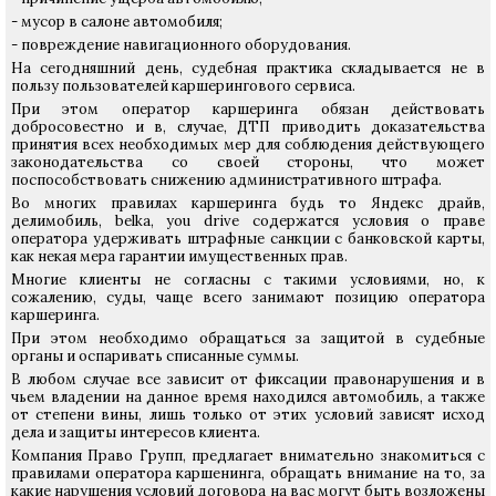
- мусор в салоне автомобиля;
- повреждение навигационного оборудования.
На сегодняшний день, судебная практика складывается не в
пользу пользователей каршерингового сервиса.
При этом оператор каршеринга обязан действовать
добросовестно и в, случае, ДТП приводить доказательства
принятия всех необходимых мер для соблюдения действующего
законодательства со своей стороны, что может
поспособствовать снижению административного штрафа.
Во многих правилах каршеринга будь то Яндекс драйв,
делимобиль, belka, you drive содержатся условия о праве
оператора удерживать штрафные санкции с банковской карты,
как некая мера гарантии имущественных прав.
Многие клиенты не согласны с такими условиями, но, к
сожалению, суды, чаще всего занимают позицию оператора
каршеринга.
При этом необходимо обращаться за защитой в судебные
органы и оспаривать списанные суммы.
В любом случае все зависит от фиксации правонарушения и в
чьем владении на данное время находился автомобиль, а также
от степени вины, лишь только от этих условий зависят исход
дела и защиты интересов клиента.
Компания Право Групп, предлагает внимательно знакомиться с
правилами оператора каршенинга, обращать внимание на то, за
какие нарушения условий договора на вас могут быть возложены