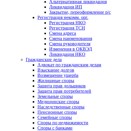
Альтернативная ликвидация
Ликвидация ИП
Закрытие, переоформление р/с
Регистрация некомм. орг.
Регистрация НКО
Регистрация ТСН
Смена адреса
Смена наименования
Смена руководителя
Изменения в ОКВЭД
Ликвидация НКО
Гражданские дела
Адвокат по гражданским делам
Взыскание долгов
Возмещение ущерба
Жилищные споры
Защита прав дольщиков
Защита прав потребителей
Земельные споры
Медицинские споры
Наследственные споры
Пенсионные споры
Семейные споры
Cпоры по недвижимости
Споры с банками