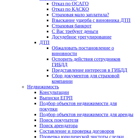
Отказ по ОСАГО
Отказ по КАСКО
Страховая мало заплатила?
Взыскание ущерба с виновника ДТП
Страховая банкрот
С Вас требуют деньги
Досудебное урегулирование
ДТП
Обжаловать постановление о
виновности
Оспорить действия сотрудников
ГИБДД
Представление интересов в ГИБДД
Сбор документов для страховой
компании
Недвижимость
Консультации
Выписки ЕГРП
Подбор объектов недвижимости для
покупки
Подбор объектов недвижимости для аренды
Поиск покупателя
Поиск арендатора
Составление и проверка договоров
Проверка юридической чистоты сделки