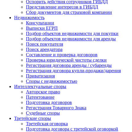
Оспорить действия сотрудников ГИБДД
Представление интересов в ГИБДД
Сбор документов для страховой компании
Недвижимость
Консультации
Выписки ЕГРП
Подбор объектов недвижимости для покупки
Подбор объектов недвижимости для аренды
Поиск покупателя
Поиск арендатора
Составление и проверка договоров
Проверка юридической чистоты сделки
Регистрация договора аренды / субаренды
Регистрация договора купли-продажи/дарения
Приватизация
Cпоры с недвижимостью
Интеллектуальные
споры
Авторское право
Патентование
Подготовка договоров
Регистрация Товарного Знака
Судебные споры
Третейские
споры
Третейская оговорка
Подготовка договора с третейской оговоркой