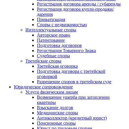
Регистрация договора аренды / субаренды
Регистрация договора купли-продажи/
дарения
Приватизация
Cпоры с недвижимостью
Интеллектуальные споры
Авторское право
Патентование
Подготовка договоров
Регистрация Товарного Знака
Судебные споры
Третейские споры
Третейская оговорка
Подготовка договора с третейской
оговоркой
Разрешение споров в третейском суде
Юридическое сопровождение
Услуги физическим лицам
Возмещение ущерба при затоплении
квартиры
Взыскание долгов
Медицинские споры
Антиколлектор (кредитный юрист)
Пенсионные споры
Юрист по трудовым спорам