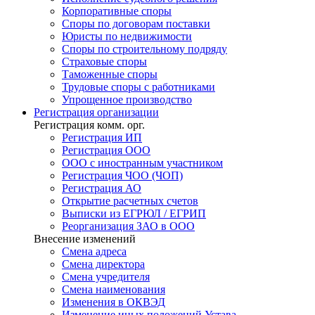
Корпоративные споры
Споры по договорам поставки
Юристы по недвижимости
Споры по строительному подряду
Страховые споры
Таможенные споры
Трудовые споры с работниками
Упрощенное производство
Регистрация
организации
Регистрация комм. орг.
Регистрация ИП
Регистрация ООО
ООО с иностранным участником
Регистрация ЧОО (ЧОП)
Регистрация АО
Открытие расчетных счетов
Выписки из ЕГРЮЛ / ЕГРИП
Реорганизация ЗАО в ООО
Внесение изменений
Смена адреса
Смена директора
Cмена учредителя
Смена наименования
Изменения в ОКВЭД
Изменение иных положений Устава