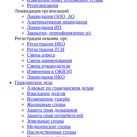
Реорганизация
Ликвидация организаций
Ликвидация ООО, АО
Альтернативная ликвидация
Ликвидация ИП
Закрытие, переоформление р/с
Регистрация некомм. орг.
Регистрация НКО
Регистрация ТСН
Смена адреса
Смена наименования
Смена руководителя
Изменения в ОКВЭД
Ликвидация НКО
Гражданские
дела
Адвокат по гражданским делам
Взыскание долгов
Возмещение ущерба
Жилищные споры
Защита прав дольщиков
Защита прав потребителей
Земельные споры
Медицинские споры
Наследственные споры