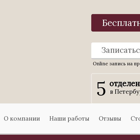
Бесплат
Записатьс
Online запись на п
5
отделе
в Петербу
О компании
Наши работы
Отзывы
Ст