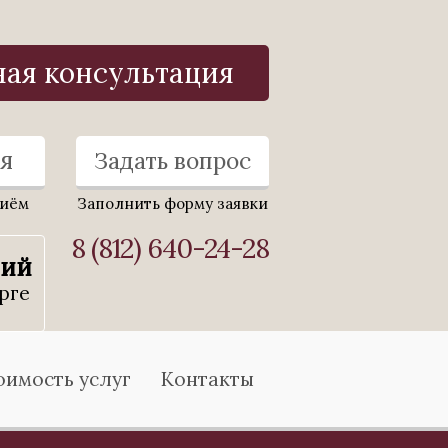
ная консультация
я
Задать вопрос
риём
Заполнить форму заявки
8 (812) 640-24-28
ний
рге
оимость услуг
Контакты