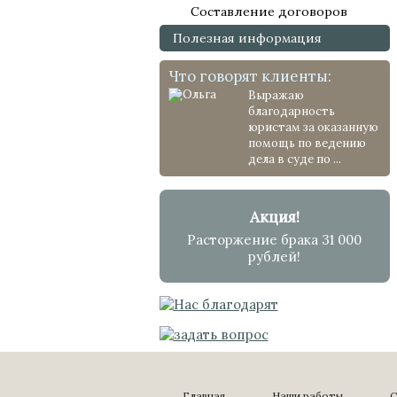
Составление договоров
Полезная информация
Что говорят клиенты:
Выражаю
благодарность
юристам за оказанную
помощь по ведению
дела в суде по ...
Акция!
Расторжение брака 31 000
рублей!
Главная
Наши работы
С