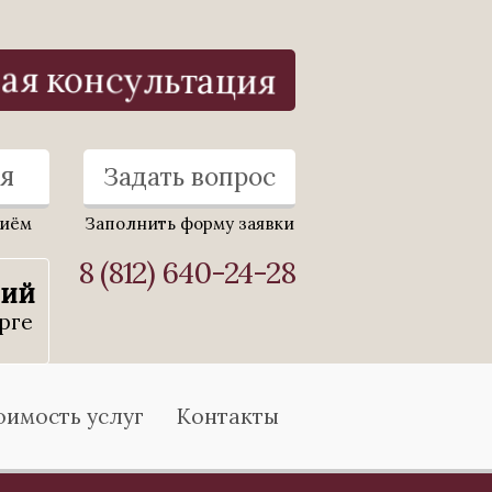
ая консультация
я
Задать вопрос
риём
Заполнить форму заявки
8 (812) 640-24-28
ний
рге
оимость услуг
Контакты