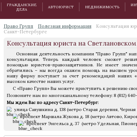
ГРАЖДАНСКИЕ
ИН
АВТОЮРИСТ
НЕДВИЖИМОСТЬ
ДЕЛА
Право Групп
Полезная информация
Консультация юри
Санкт-Петербурге
Консультация юриста на Светлановском 
Основная деятельность компании "Право Групп" напр
консультации. Теперь каждый человек сможет реш
помощью юристов-правозащитников. Не имеет значен
обратились – мы всегда окажем помощь на высшем уро
нашу фирму поступает за счет рекомендаций наших «
высоком качестве наших услуг.
С «Право Групп» Вы можете приступить к решению свои
Позвоните нам по многоканальному телефону: 8 (812) 640-
Мы ждем Вас по адресу Санкт-Петербург:
улица Савушкина д. 138 (метро Старая деревня, Черная 
проспект Маршала Жукова д. 18 (метро Автово, Киро
проспект Энгельса д. 37 (метро Удельная, Пионе